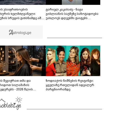
"ქართულმა ოცნებამ" - ნიკა გვარამია
განცხადებას ავრცელებს
ის უსაფრთხოების
ტარიელ კაკაბაძე - ნატა
ახურის ხელმძღვანელი
ვიბლიანის საქმეზე საზოგადოება
უზის სრუტის გახსნამდე აშშ-ს
უახლოეს დღეებში გაიგებს
ოვნებს უყენებს
სიახლეს, დაიდება პირველი
მნიშვნელოვანი შედეგი და
ოფიციალურად ცნობენ
დაზარალებულად
ს შევიჭრათ თმა და
ზოდიაქოს ნიშნების რეიტინგი:
რიდოთ სილამაზის
ყველაზე რთულიდან იდეალურ
ედურებს - 2026 წლის
პარტნიორამდე
სტოს ასტროლოგიური
კვლევი