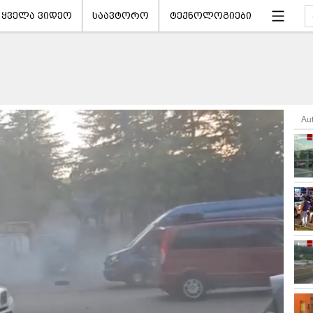
ყველა ვიდეო
საავტორო
ტექნოლოგიები
Au