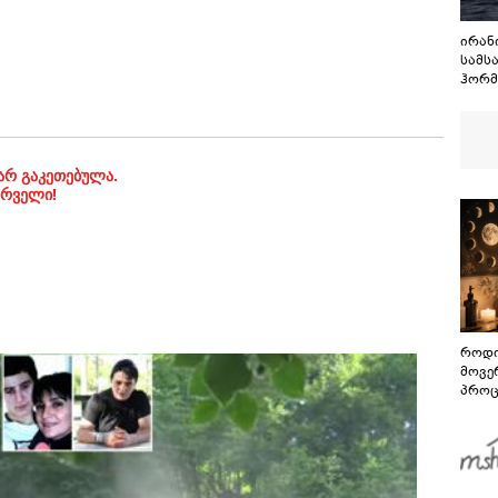
ირან
სამს
ჰორმ
მოთხ
არ გაკეთებულა.
ირველი!
როდი
მოვე
პროც
აგვი
გზამ