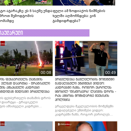
ტო აგარაკზე: ეს 5 საქმე უნდა
ფული ამ ზოდიაქოს ნიშნების
წროთ შემოდგომის
ხელში აღმოჩნდება: ვინ
ომამდე
გამდიდრდება?
ოპულარული
00:08
00:49
ლის ფეხბურთელს თამაშის
ვრცელდება მკვლელობის მომენტში
 ელვამ დაარტყა - ტრაგიკული
გადაღებული უმძიმესი ვიდეო:
ტის ამსახველი კადრები
კადრებში ჩანს, როგორ ესროლეს
ანდიდან მედიაში ვრცელდება
ცნობილ "ტიკტოკერს" ლაივის დროს -
რას ამბობს მომხდარზე მექსიკის
ის ფეხბურთელს თამაშის დროს
პოლიცია
 დაარტყა - ტრაგიკული
ტის ამსახველი კადრები
ვრცელდება მკვლელობის მომენტში
ნდიდან მედიაში ვრცელდება
გადაღებული უმძიმესი ვიდეო:
კადრებში ჩანს, როგორ ესროლეს
ცნობილ "ტიკტოკერს" ლაივის დროს -
რას ამბობს მომხდარზე მექსიკის
პოლიცია