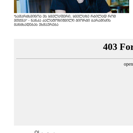
"სა­მარ­ცხვი­ნოა ეს ყვე­ლა­ფე­რი, ყვე­ლა­ზე რბი­ლად რომ
ვთქვა!" - ნანკა კალატოზიშვილი გიორგი ბარამიძის
განცხადებას ეხმაურება