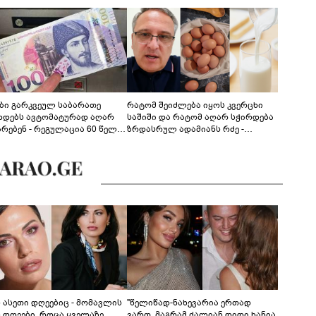
ები გარკვეულ საბარათე
რატომ შეიძლება იყოს კვერცხი
ხდებს ავტომატურად აღარ
საშიში და რატომ აღარ სჭირდება
არებენ - რეგულაცია 60 წელს
ზრდასრულ ადამიანს რძე -
ცილებულ პირებს შეეხება
ფსიქონუტრიციოლოგის
განმარტება
ს ასეთი დღეებიც - მომავლის
"წელიწად-ნახევარია ერთად
ს დღეები, როცა ყველაზე
ვართ, მაგრამ ძალიან დიდი ხანია,