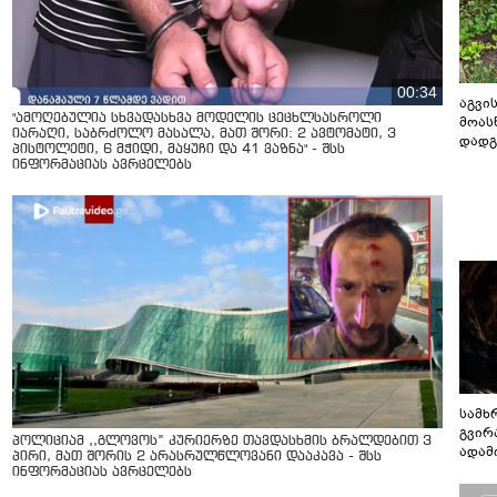
00:34
აგვის
"ამოღებულია სხვადასხვა მოდელის ცეცხლსასროლი
მოას
იარაღი, საბრძოლო მასალა, მათ შორი: 2 ავტომატი, 3
დადგ
პისტოლეტი, 6 მჭიდი, მაყუჩი და 41 ვაზნა" - შსს
ინფორმაციას ავრცელებს
სამხ
გვირ
პოლიციამ ,,გლოვოს” კურიერზე თავდასხმის ბრალდებით 3
ადამ
პირი, მათ შორის 2 არასრულწლოვანი დააკავა - შსს
ბუნებ
ინფორმაციას ავრცელებს
ლაბი