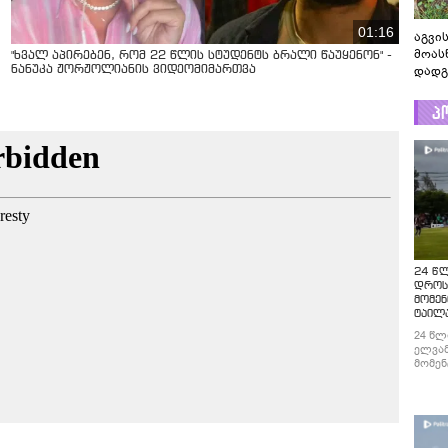
01:16
აგვის
მოას
"ხვალ აპირებენ, რომ 22 წლის სტუდენტს ბრალი წაუყენონ" -
დადგ
ნანუკა ჟორჟოლიანის ვიდეომიმართვა
პ
24 წ
დროს
მომენ
ტაილ
24 წლ
ელვამ
მომენ
ტაილა