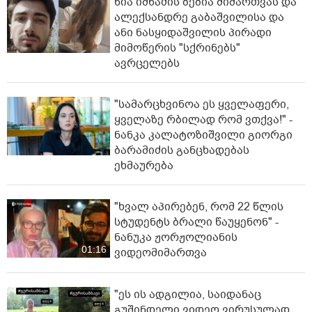
ნია იმნაძის ბებია მიმართვას და
ალექსანდრე გაბაშვილისა და
ანი ნასყიდაშვილის პირადი
მიმოწერის "სქრინებს"
ავრცელებს
"სა­მარ­ცხვი­ნოა ეს ყვე­ლა­ფე­რი,
ყვე­ლა­ზე რბი­ლად რომ ვთქვა!" -
ნანკა კალატოზიშვილი გიორგი
ბარამიძის განცხადებას
ეხმაურება
"ხვალ აპირებენ, რომ 22 წლის
სტუდენტს ბრალი წაუყენონ" -
ნანუკა ჟორჟოლიანის
01:16
ვიდეომიმართვა
"ეს ის ადგილია, საიდანაც
გუშინდელი ვიდეო ვირუსულად