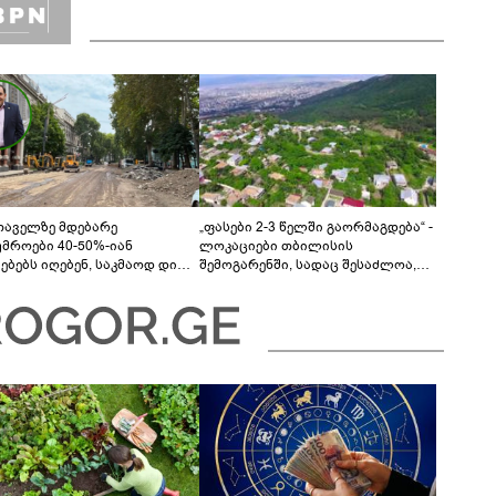
თაველზე მდებარე
„ფასები 2-3 წელში გაორმაგდება“ -
უმროები 40-50%-იან
ლოკაციები თბილისის
მებებს იღებენ, საკმაოდ დიდი
შემოგარენში, სადაც შესაძლოა,
ლისკენ წავალთ - მეგონა,
მიწები გაძვირდეს
ც მოიფიქრებდა და ბიზნესს
დებოდა“