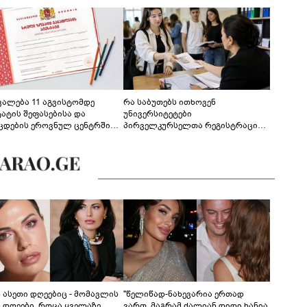
ევალება 11 აგვისტომდე
რა საბუთებს ითხოვენ
ტატის შეფასებისა და
უნივერსიტეტები
ცდების ეროვნულ ცენტრში
პირველკურსელთა რეგისტრაციის
გენა - დეტალები
დროს
ს ასეთი დღეებიც - მომავლის
"წელიწად-ნახევარია ერთად
ს დღეები, როცა ყველაზე
ვართ, მაგრამ ძალიან დიდი ხანია,