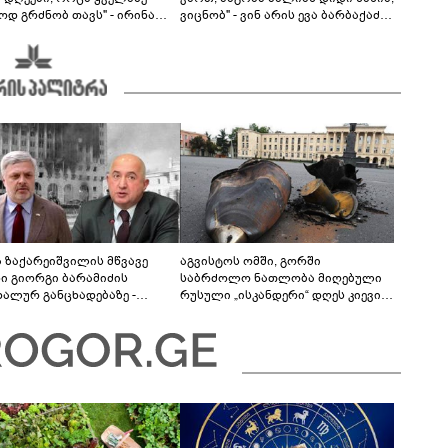
ოდ გრძნობ თავს" - ირინა
ვიცნობ" - ვინ არის ევა ბარბაქაძის
ვილის წერილი
რჩეული და როგორია მისი
სიყვარულის ამბავი
ა ზაქარეიშვილის მწვავე
აგვისტოს ომში, გორში
ხი გიორგი ბარამიძის
საბრძოლო ნათლობა მიღებული
დალურ განცხადებაზე -
რუსული „ისკანდერი“ დღეს კიევის
ლაფერი დეტალურად ვიცი...
მთავარ კოშმარად იქცა
ნში მოკლული ქართველები მე
ვასვენე... ბარამიძე კი
"