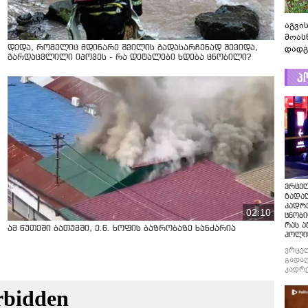
აგვის
მოას
დადგ
დედა, რომელიც მდინარე შვილის გადასარჩენად შევიდა,
გარდაცვლილი იპოვეს - რა დეტალები ხდება ცნობილი?
პ
ვრცე
გადაღ
კადრ
02:10
ცნობი
რას ა
ამ წუთეში ბათუმში, ე.წ. ხოფის ბაზრობაზე ხანძარია
პოლი
ვრცე
გადაღ
კადრე
ცნობი
რას ა
პოლი