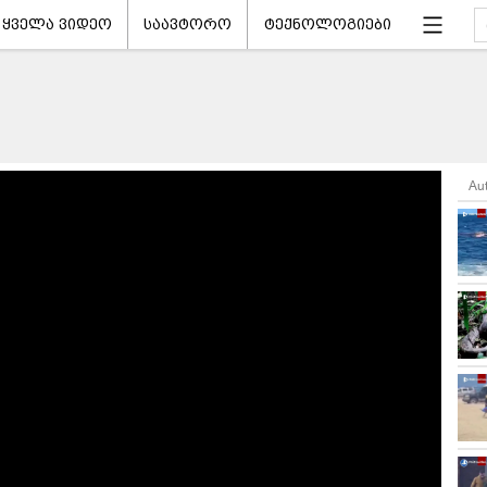
ყველა ვიდეო
საავტორო
ტექნოლოგიები
Au