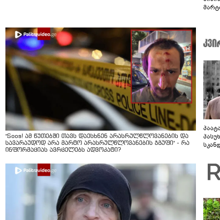
მარტ
ონაშ
პაატ
პასუ
"Soos! ამ წუთებში თავს დაესხნენ არასრულწლოვანების და
სავარაუდოდ არა მარტო არასრულწლოვანების ჯგუფი" - რა
სკან
ინფორმაციას ავრცელებს ადვოკატი?
"ყვე
კამა
გადმო
ტყუის