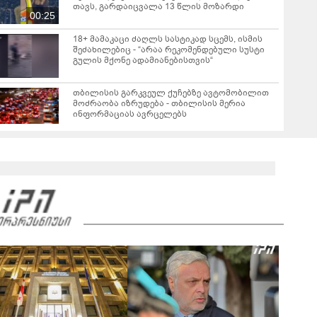
თავს, გარდაიცვალა 13 წლის მოზარდი
00:25
18+ მამაკაცი ძაღლს სასტიკად სცემს, ისმის
შეძახილებიც - “არაა რეკომენდებული სუსტი
გულის მქონე ადამიანებისთვის“
თბილისის გარკვეულ ქუჩებზე ავტომობილით
მოძრაობა იზრუდება - თბილისის მერია
ინფორმაციას ავრცელებს
"Soos! ამ წუთებში თავს დაესხნენ
არასრულწლოვანების და სავარაუდოდ არა
მარტო არასრულწლოვანების ჯგუფი" - რა
ინფორმაციას ავრცელებს ადვოკატი?
მარშის - „გვახსოვს გმირები, გვახსოვს მტერი” -
მონაწილეებმა გმირთა მემორიალთან
სანთლები დაანთეს და გმირების ხსოვნას
00:44
პატივი მიაგეს: კადრები ადგილიდან
"იპოვონ ერთი გოგონა, ვისაც გიგა
სექსუალურად ავიწროებდა - თუ გამოჩნდება 10
000 ლარს ოფიციალურად, სახალხოდ
გადავცემ" - ეკა კუპატაძე განცხადებას
ავრცელებს
რა ისმინს სახლში დაყენებული მომსასმენი