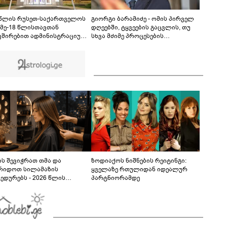
მოწყობილობის ჩანაწერში, სადაც ნია იმნაძე
მამას ესაუბრება?
05:52
 წლის რუსეთ-საქართველოს
გიორგი ბარამიძე - ომის პირველ
 მე-18 წლისთავთან
დღეებში, ტყვეების გაცვლის, თუ
ვშირებით ადმინისტრაციულ
სხვა მძიმე პროცესების
ბებზე სახელმწიფო დროშები
აღსაწერად, სხვა სიტყვის
ვა
გამოყენება აჯობებდა - არასდროს
მითქვამს, რომ ჩვენები
ხელებაწეულს ან დატყვევებულს
"ხვრეტდნენ", ეგ არასდროს
მინახავს და არც რაიმე ფაქტი
ვიცი
ს შევიჭრათ თმა და
ზოდიაქოს ნიშნების რეიტინგი:
რიდოთ სილამაზის
ყველაზე რთულიდან იდეალურ
ედურებს - 2026 წლის
პარტნიორამდე
სტოს ასტროლოგიური
კვლევი