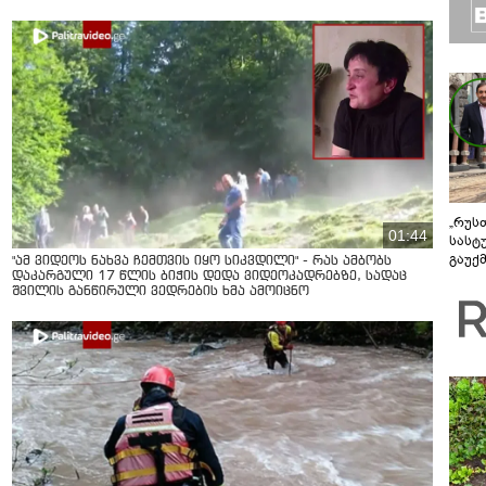
„რუს
01:44
სასტ
გაუქ
"ამ ვიდეოს ნახვა ჩემთვის იყო სიკვდილი" - რას ამბობს
ზარა
დაკარგული 17 წლის ბიჭის დედა ვიდეოკადრებზე, სადაც
შვილის განწირული ვედრების ხმა ამოიცნო
ვიღა
შეხვ