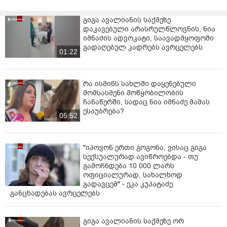
“არსებობს გლობალური ომის პარტია, რომელსაც არ
უნდა მშვიდობა”, - განაცხადა „ქართული ოცნების”
გიგა ავალიანის საქმეზე
წევრმა ზურაბ აბაშიძემ.
დაკავებული არასრულწლოვნის, ნია
იმნაძის ადვოკატი, საავადმყოფოში
თავის მხრივ, საკრებულოს თავმჯდომარე გიორგი
გადაღებულ კადრებს ავრცელებს
01:22
ტყემალაძემ ირაკლი ნადირაძის აღნიშნულ
განცხადებას დემაგოგია უწოდა.
რა ისმინს სახლში დაყენებული
მომსასმენი მოწყობილობის
ჩანაწერში, სადაც ნია იმნაძე მამას
ესაუბრება?
05:52
"იპოვონ ერთი გოგონა, ვისაც გიგა
სექსუალურად ავიწროებდა - თუ
გამოჩნდება 10 000 ლარს
ოფიციალურად, სახალხოდ
გადავცემ" - ეკა კუპატაძე
განცხადებას ავრცელებს
გიგა ავალიანის საქმეზე ორ