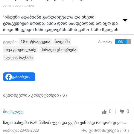
22:10 / 22-08-2023
“იმდენი ადამიანი გარდაიცვალა და ისეთი
ტრაგედიები მოხდა, ამის დრო ნამდვილად არ იყო და
ბოდიშს ვუხდი საზოგადოებას ამის გამო. სამი შვილის
მამის და მეუღლის ტრაგედიასთან შედარებით
18+. ტრაგედია
ბოდიში
ტეგები:
Autoplay
არაფერი არ არის და ბოდიში, რომ საზოგადოება
დღეს ამაზე მოცდა,“ - თეა გოდოლაძე
თეა გოდოლაძე
პირადი ცხოვრება
სტიქია რაჭაში
ვიდეო: "ფორმულა"
გაზიარება
მკითხველის კომენტარები /
6
/
0
0
მოქალაქე
წადი სახლში რას წამომიჯექი და ყვები ვინ სად როგორ გიყო...
გამოხმაურება /
0
/
თარიღი : 23-08-2023