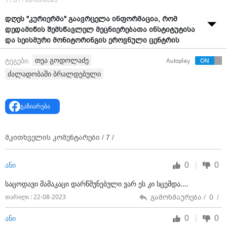
11:01 / 22-08-2023
დღეს "კურიერმა" გაავრცელა ინფორმაცია, რომ
დედამიწის შემსწავლელ მეცნიერებათა ინსტიტუტისა
და სეისმური მონიტორინგის ეროვნული ცენტრის
დირექტორი თეა გოდოლაძე ოჯახის წევრის მიმართ
თეა გოდოლაძე
ტეგები:
Autoplay
ძალადობაშია ბრალდებული.
ძალადობაში ბრალდებული
მათი ინფორმაციით, პროკურატურამ მას ბრალი
წარუდგინა 126-ე პრიმა მუხლით, რაც ოჯახის წევრის
მიმართ ძალადობას გულისხმობს და თეა გოდოლაძეს
გაზიარება
2 000-ლარიანი გირაო აქვს შეფარდებული, ხოლო
საქმე სასამართლოში განიხილება.
მკითხველის კომენტარები /
7
/
"კვირის პალიტრა" დაუუკავშირდა თეა გოდოლაძეს.
ის ამბობს, რომ მისი დისკრედიტაცია ხდება და შოვის
ტრაგედიის ირგვლივ გაკეთებულ განცხადებებს ვერ
0
0
ანი
პატიობენ.
საცოდავი მამაკაცი დარწმუნებული ვარ ეს კი სცემდა....
"რუსთავი 2"-მა გაავრცელა ეს ინფორმაცია? ჩემი
გამოხმაურება /
0
/
თარიღი : 22-08-2023
აქტიურობის გამო ხდება ეს ყველაფერი.
პროკურატურამ შემიკერა საქმე. ჩემი ადვოკატები
0
0
ანი
გააკეთებენ განცხადებას და ჩაერთვებიან პროცესში.