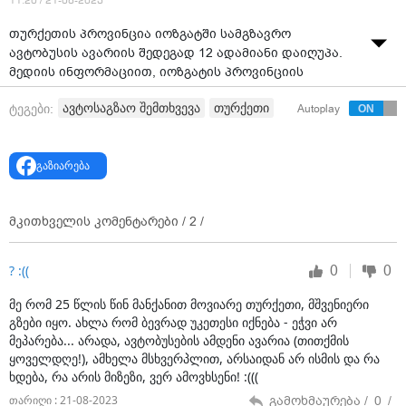
11:20 / 21-08-2023
თურქეთის პროვინცია იოზგატში სამგზავრო
ავტობუსის ავარიის შედეგად 12 ადამიანი დაიღუპა.
მედიის ინფორმაციით, იოზგატის პროვინციის
სორგუნის რაიონში სამგზავრო ავტობუსი ხევში
ავტოსაგზაო შემთხვევა
თურქეთი
ტეგები:
Autoplay
გადავარდა.
შემთხვევის შედეგად დაშავდა კიდევ 19 ადამიანი.
დაშავებულები სორგუნის საავადმყოფოში
გაზიარება
გადაიყვანეს.
თურქეთის იუსტიციის მინისტრის, ილმაზ ტუნჩის
მკითხველის კომენტარები /
2
/
განცხადებით, ავარიის მიზეზების დასადგენად
გამოძიება დაწყებულია.
0
0
? :((
მე რომ 25 წლის წინ მანქანით მოვიარე თურქეთი, მშვენიერი
გზები იყო. ახლა რომ ბევრად უკეთესი იქნება - ეჭვი არ
მეპარება... არადა, ავტობუსების ამდენი ავარია (თითქმის
ყოველდღე!), ამხელა მსხვერპლით, არსაიდან არ ისმის და რა
ხდება, რა არის მიზეზი, ვერ ამოვხსენი! :(((
გამოხმაურება /
0
/
თარიღი : 21-08-2023