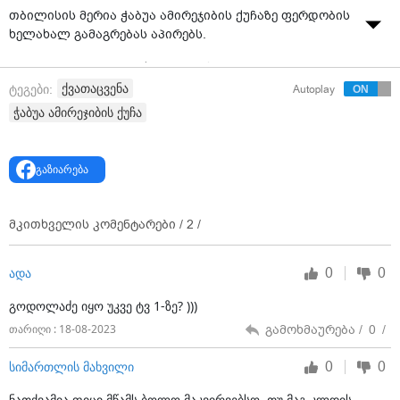
თბილისის მერია ჭაბუა ამირეჯიბის ქუჩაზე ფერდობის
ხელახალ გამაგრებას აპირებს.
როგორც აღმოჩნდა, ქვათავენის მიზეზი დაზიანებული
დამხავი ბადე გახდა, რომელმაც მიწა ვეღარ შეაკავა.
ქვათაცვენა
ტეგები:
Autoplay
ჭაბუა ამირეჯიბის ქუჩა
ოპოზიცია თბილისის მერიას მაქსიმალური
ყურადღებისკენ მოუწოდებს და თბილისელების
უსაფრთხოებაზე პასუხისმგებლობას კახა კალაძეს
გაზიარება
აკისრებს.
მკითხველის კომენტარები /
2
/
0
0
ადა
გოდოლაძე იყო უკვე ტვ 1-ზე? )))
გამოხმაურება /
0
/
თარიღი : 18-08-2023
0
0
სიმართლის მახვილი
ნათქვამია ფიცი მწამს ბოლო მაკვირვებსო, თუ მაგ კლდის