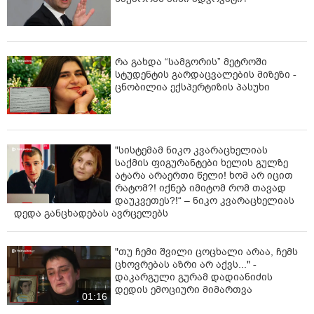
„ჩინეთმა ძალიან სწრაფი ცვლილება განიცადა.
ამჟამად, მიმდინარე მოდერნიზაციის პროცესი
ნამდვილად ძალიან შთამბეჭდავია. კვლავაც, ეს
მომდინარეობს პრეზიდენტი სი ძინპინისგან, მისი
რა გახდა “სამგორის” მეტროში
სტუდენტის გარდაცვალების მიზეზი -
პოლიტიკიდან და ინიციატივებიდან, რასაც მეტი
ცნობილია ექსპერტიზის პასუხი
კეთილდღეობა მოაქვს ჩინელი ხალხისთვის. ეს
შეიძლება იქცეს ინსპირაციად სხვა ქვეყნებისა და
ერებისთვის. ასე მაგალითად, პირველად ჩინეთში
2015 წელს ვიყავი. მას შემდეგ ცვლილებებს მრავლად
ვხედავთ ყოველწლიურად. დიდია გაუმჯობესების
"სისტემამ ნიკო კვარაცხელიას
საქმის ფიგურანტები ხელის გულზე
მასშტაბი. ზრდა სწრაფი ტემპით მიმდინარეობს და
ატარა არაერთი წელი! ხომ არ იცით
მიმაჩნია, რომ ყოველივე ეს ძალიან კარგია, ძალიან
რატომ?! იქნებ იმიტომ რომ თავად
შთამბეჭდავია! ამდენად, მინდა მოგიწონოთ და
დაუკვეთეს?!“ – ნიკო კვარაცხელიას
მოგილოცოთ კიდევ ერთხელ ყოველივე ის, რასაც
დედა განცხადებას ავრცელებს
მიაღწიეთ ბოლო ათწლეულში, განსაკუთრებით
პრეზიდენტ სი ძინპინის ლიდერობის პერიოდში",–
განაცხადა ირაკლი ღარიბაშვილმა.
"თუ ჩემი შვილი ცოცხალი არაა, ჩემს
ცხოვრებას აზრი არ აქვს..." -
დაკარგული გურამ დადიანიძის
დედის ემოციური მიმართვა
01:16