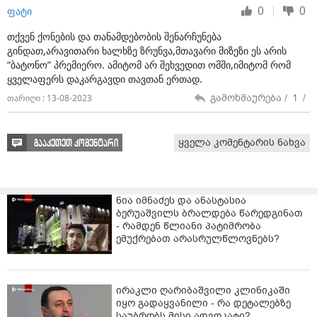
0
0
ფატი
ბოლო 10 წლის განმავლობაში მშვიდობის
შენარჩუნება საქართველოში. ეს არის ერთადერთი
თქვენ ქონების და თანამდებობის შენარჩუნება
უწყვეტი მშვიდობიანი და სტაბილური არსებობის
გინდათ,არავითარი ხალხზე ზრუნვა,მთავარი მიზეზი ეს არის
პერიოდი. ამიტომ, გავაგრძელებთ ამ პოლიტიკით
“ბატონო” პრემიერო. ამიტომ არ შეხვედით ომში,იმიტომ რომ
სვლას, ამ პრაგმატული, კონსტრუქციული პოლიტიკით
ყველაფერს დაკარგავდი თავთან ერთად.
სვლას, რაც მიზნად ისახავს ჩვენი პრობლემების
გამოხმაურება /
1
/
თარიღი : 13-08-2023
მშვიდობიანი გზით გადაჭრას. ამდენად, ჩემი ხედვა
საქართველოსთან მიმართებით გულისხმობს მეტი
კეთილდღეობის, მეტი განვითარებისა და წინსვლის,
ყველა კომენტარის ნახვა
გააკეთეთ კომენტარი
სწრაფი მოდერნიზაციისა და ტრანსფორმაციის
უზრუნველყოფას ჩვენი ხალხისთვის. საქართველო
შეიძლება იქცეს მშვიდობის, სტაბილურობისა და
კეთილდღეობის ქვეყნად",– განაცხადა ირაკლი
ნია იმნაძეს და ანასტასია
ღარიბაშვილმა.
ბერუაშვილს ბრალდება წარედგინათ
- რამდენ წლიანი პატიმრობა
კითხვაზე, რას ფიქრობს მშვიდობის და
ემუქრებათ არასრულწლოვნებს?
კეთილდღეობის უზრუნველსაყოფად ჩინეთის მიერ
არჩეულ მოდერნიზაციის გზაზე, მთავრობის მეთაურმა
აღნიშნა, რომ ჩინეთმა სწრაფი ცვლილება განიცადა
ირაკლი ღარიბაშვილი კლინიკაში
და მიმდინარე მოდერნიზაციის პროცესი ძალიან
იყო გადაყვანილი - რა დეტალებზე
შთამბეჭდავია.
საუბრობს მისი ადვოკატი?