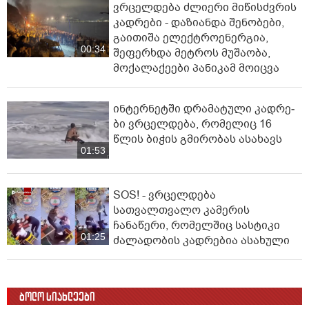
ვრცელდება ძლიერი მიწისძვრის
კადრები - დაზიანდა შენობები,
გაითიშა ელექტროენერგია,
00:34
შეფერხდა მეტროს მუშაობა,
მოქალაქეები პანიკამ მოიცვა
ინ­ტერ­ნეტ­ში დრა­მა­ტუ­ლი კად­რე­
ბი ვრცელდება, რომელიც 16
წლის ბიჭის გმირობას ასახავს
01:53
SOS! - ვრცელდება
სათვალთვალო კამერის
ჩანაწერი, რომელშიც სასტიკი
01:25
ძალადობის კადრებია ასახული
ბოლო სიახლეები