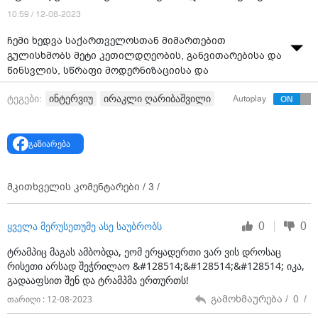
10:59 / 12-08-2023
ჩემი ხედვა საქართველოსთან მიმართებით
გულისხმობს მეტი კეთილდღეობის, განვითარებისა და
წინსვლის, სწრაფი მოდერნიზაციისა და
ტრანსფორმაციის უზრუნველყოფას ჩვენი
ინტერვიუ
ირაკლი ღარიბაშვილი
ტეგები:
Autoplay
ხალხისთვის, საქართველო შეიძლება იქცეს
მშვიდობის, სტაბილურობისა და კეთილდღეობის
ქვეყნად, - ამის შესახებ საქართველოს პრემიერ-
გაზიარება
მინისტრმა ირაკლი ღარიბაშვილმა ჩინეთის
ცენტრალურ ტელევიზიასთან ( CCTV) ექსკლუზიურ
ინტერვიუში განაცხადა.
მკითხველის კომენტარები /
3
/
პრემიერ-მინისტრმა აღნიშნა, რომ საქართველოს
მთავრობა მშვიდობაზეა ორიენტირებული და ამ
0
0
ყველა მერუსეთუმე ასე საუბრობს
პრაგმატული, კონსტრუქციული პოლიტიკით სვლას
გააგრძელებენ, რაც მიზნად ისახავს არსებული
ტრამპიც მაგას ამბობდა, ეომ ერყადერთი ვარ ვის დროსაც
პრობლემების მშვიდობიანი გზით გადაჭრას.
რისეთი არსად შეჭრილაო &#128514;&#128514;&#128514; იკა,
გადააფსით შენ და ტრამპმა ერთურთს!
„ჩემი მთავრობა მშვიდობაზეა ორიენტირებული. ჩვენ
გამოხმაურება /
0
/
თარიღი : 12-08-2023
გვსურს მშვიდობა, სტაბილურობა და კეთილდღეობა
ჩვენი ხალხისთვის. ჩვენ ნამდვილად შევძელით