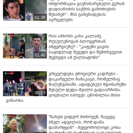
ინფორმაცია გაუჩინარებული გურამ
ეროვნული ვალუტით გაცემული სესხების საპროცენტო
დადიანიძის საქმის გამოძიების
განაკვეთი 0.7 პპ-ით შემცირდა და 12.0% შეადგინა.
შესახებ" - შსს განცხადებას
01:38
ავრცელებს
ივნისში, წინა თვესთან შედარებით, იურიდიულ
პირებზე უცხოური ვალუტით გაცემული სესხების
საპროცენტო განაკვეთი 0.4 პპ-ით 9.4%-მდე შემცირდა.
რას ამბობს კახა კალაძე
რუსულენოვან ბლოგერთან
უცხოური ვალუტით გაცემული იპოთეკური სესხების
ინტერვიუზე? - "კაფეში ყავის
საყიდლად შევედი და შემთხვევით
საპროცენტო განაკვეთები 0.1 პპ-ით 7.1%-მდე
01:40
შევხვდი ამ ქალბატონს"
შემცირდა.
ივნისში, გაცვლითი კურსის ეფექტის გამორიცხვით,
ვრცელდება ემოციური კადრები -
სესხები წლიურად 13.5%-ით გაიზარდა. სესხების
დაკარგული მამაკაცი, რომელმაც
ზრდის ტემპმა წინა თვესთან შედარებით 0.7 პპ-ით
წალენჯიხაში, ადიდებულ მდინარეში
მოიმატა.
შესული დედა-შვილი გადაარჩინა,
00:29
ცოცხალი იპოვეს: ცნობილია მისი
ივნისში, ლარით დაკრედიტება წლიურად 15.7%-ით,
ვინაობა
25.9 მლრდ ლარამდე გაიზარდა და მთლიანი სესხების
ზრდაში 8.1 პპ-იანი წვლილი შეიტანა.
"ნახეთ ვიდეო! მთხოვენ, წავყვე
ბნელ ადგილას, რომ დანა
უცხოური ვალუტით დაკრედიტება (გაცვლითი კურსის
დამარტყან" - მეტეოროლოგი კობა
ეფექტის გამორიცხვით) 11.1%-მდე გაიზარდა და
ფარტენაძე ფარულად გადაღებულ