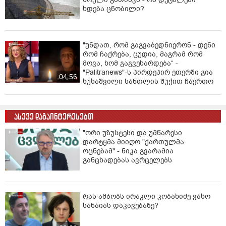
ხდება ცნობილი?
საათიდან 07:00 საათამდე.
დარჩით/გაჩერდით ჩრდილში - არ დატოვოთ ბავშვები
და შინაური ცხოველები გაჩერებულ სატრანსპორტო
"უნდათ, რომ გაგვაბედნიერონ - დენი
საშუალებებში!
რომ ჩაქრება, ცუდია, მაგრამ რომ
მოვა, ხომ გაგვეხარდება“ -
შეინარჩუნეთ სხეული გრილად და ტენიანად - მიიღეთ
"Palitranews"-ს პირდეპირ ეთერში გია
04:56
გრილი შხაპი ან გამოიყენეთ ყინულის პაკეტები,
ხუხაშვილი სანთლის შუქით ჩაერთო
სველი პირსახოცი და სხვა.
ქუჩაში გასვლისას ატარეთ ნატურალური მასალის,
ასევე დაგაინტერესებთ
ღია ფერის, თავისუფალი ტანსაცმელი,
ფართოფარფლებიანი ქუდი ან კეპი, ან ქოლგა და
"ორი უზუსტესი და უმწარესი
მზისგან დამცავი სათვალე.
დარტყმა მიიღო "ქართულმა
ოცნებამ" - ნიკა გვარამია
იხმარეთ საწოლის მსუბუქი თეთრეული და არავითარი
განცხადებას ავრცელებს
ბალიში, რათა სიცხის დაგროვება აიცილოთ თავიდან.
მიიღეთ დიდი რაოდენობით სითხე, გარდა
რას ამბობს ირაკლი კობახიძე ვახო
ალკოჰოლის, ტკბილი და კოფეინიანი სასმელებისა.
სანაიას დაკავებაზე?
საკვები მიიღეთ ხშირად და მცირე ულუფებით.