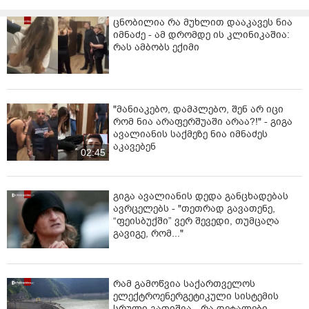
ჟალუზები, დარაბები. ჩამოკიდეთ სველი
ცნობილია რა მუხლით დააკავეს ნია
პირსახოცები, რაც გაგრილებასთან ერთად სახლს
იმნაძე - ამ დრომდე ის კლინიკაშია:
დაატენიანებს. თუ სახლში გაქვთ კონდიციონერი,
რას ამბობს ექიმი
დაკეტეთ კარებები და ფანჯრები, რათა ეფექტურად
გამოიყენოთ ელექტროენერგია. ეს აგაცილებთ
ქვეყანაში ელექტროენერგიის დეფიციტის საფრთხეს.
ვენტილატორი გამოგადგებათ იმ შემთხვევაში, თუ
"მანიაკებო, დამპლებო, შენ არ იცი
ტემპერატურა არ აღემატება 350C-ს. ხოლო თუ
რომ ნია არაფერშუაში არაა?!" - გიგა
ტემპერატურა აღემატება 350C-ს, იგი ვერ მოგიხსნით
ავალიანის საქმეზე ნია იმნაძეს
სიცხესთან დაკავშირებულ პრობლემებს.
აკავებენ
02:45
მიიღეთ დიდი რაოდენობით სითხე.
თავი აარიდეთ სიცხეს; გადადით ცხელი ოთახიდან
გიგა ავალიანის დედა განცხადებას
ავრცელებს - "თეთრად გავათენე,
გრილში, განსაკუთრებით, ღამით. თუ შეუძლებელია
“ფეისბუქში” ვერ შევედი, თუმცაღა
სახლში სიგრილის შენარჩუნება, შეეცადეთ დღის 2-3
გავიგე, რომ..."
საათი გაატაროთ გრილ ადგილას. მოერიდეთ ქუჩაში
გასვლას დღის ყველაზე ცხელ პერიოდში.
მოერიდეთ მაღალინტენსიურ ფიზიკურ აქტივობას. თუ
რამ გამოწვია საქართველოს
ეს აუცილებელია, მაშინ მის შესასრულებლად
ელექტროენერგეტიკული სისტემის
გამოიყენეთ დილით ყველაზე გრილი პერიოდი: 04:00
სრული გათიშვა - რა დეტალები