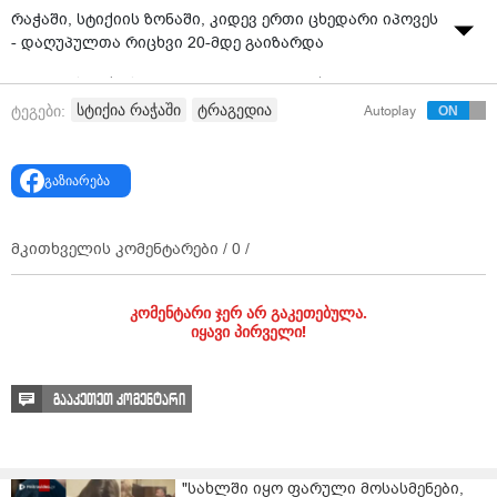
რაჭაში, სტიქიის ზონაში, კიდევ ერთი ცხედარი იპოვეს
- დაღუპულთა რიცხვი 20-მდე გაიზარდა
რაჭაში, სტიქიის ზონაში, კიდევ ერთი ცხედარი
იპოვეს. შალვა პაპუაშვილის განცხადებით,
სტიქია რაჭაში
ტრაგედია
ტეგები:
Autoplay
განახლებული მონაცემებით დასტურდება, რომ
მეწყერს 20 ადამიანის სიცოცხლე ემსხვერპლა.
გაზიარება
დღეიდან შოვში სამძებრო-სალიკვიდაციო
სამუშაოების არეალი გაფართოვდება. ცოცხალი ძალა
და მძიმე ტექნიკა მობილიზებულია ათამდე
მკითხველის კომენტარები /
0
/
პრიორიტეტულ ადგილზე. მათ შორისაა მჟავე
წყლებისა და კოტეჯების ტერიტორია, სადაც
სასადილო იყო აშენებული.
კომენტარი ჯერ არ გაკეთებულა.
იყავი პირველი!
გააკეთეთ კომენტარი
"სახლში იყო ფარული მოსასმენები,