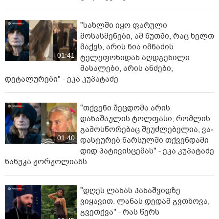
"სახლში იყო ფარული
მოსასმენები, ამ წუთში, რაც ხელთ
მაქვს, არის ნია იმნაძის
01:41
ტელეფონიდან აღდგენილი
მასალები, არის ანძები,
დეტალურები" - ეკა კუპატაძე
"თქვენი შეცდომა არის
დანაშაულის ტოლფასი, რომ­ლის
გა­მოს­წო­რე­ბაც შე­უძ­ლე­ბე­ლია, ვა­
01:40
დას­ტუ­რებ წარ­სულ­ში თქვენ­და­მი
დიდ პა­ტი­ვის­ცე­მას" - ეკა კუპატაძე
ნანუკა ჟორჟოლიანს
"დღეს ლანას პანაშვიდზე
ვიყავით. ლანას დედამ გვთხოვა,
გვეთქვა" - რას წერს