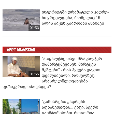
ინ­ტერ­ნეტ­ში დრა­მა­ტუ­ლი კად­რე­
ბი ვრცელდება, რომელიც 16
წლის ბიჭის გმირობას ასახავს
01:53
ბოლო სიახლეები
"ასფალტზე თავი მრავალჯერ
დამარტყმევინეს, მირტყეს
მუშტები" - რას ჰყვება დავით
01:55
დვალიშვილი, რომელზეც
არასრულწლოვანებმა
ფიზიკურად იძალადეს?
"გიზიარებთ კადრებს
აფხაზეთიდან... ვიცი, ბევრს
გაინტერესებთ, როგორია