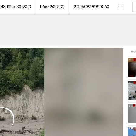
ყველა ვიდეო
საავტორო
ტექნოლოგიები
Au