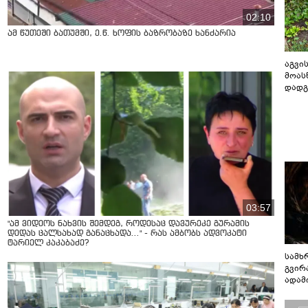
02:10
ამ წუთეში ბათუმში, ე.წ. ხოფის ბაზრობაზე ხანძარია
აგვის
მოას
დადგ
03:57
"ამ ვიდეოს ნახვის შემდეგ, როდესაც დავურეკე გურამის
დედას ცალსახად განაცხადა..." - რას ამბობს ადვოკატი
ტარიელ კაკაბაძე?
სამხ
გვირ
ადამ
ბუნებ
ლაბი