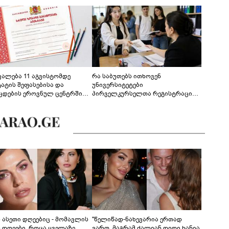
ევალება 11 აგვისტომდე
რა საბუთებს ითხოვენ
ტატის შეფასებისა და
უნივერსიტეტები
ცდების ეროვნულ ცენტრში
პირველკურსელთა რეგისტრაციის
გენა - დეტალები
დროს
ს ასეთი დღეებიც - მომავლის
"წელიწად-ნახევარია ერთად
ს დღეები, როცა ყველაზე
ვართ, მაგრამ ძალიან დიდი ხანია,