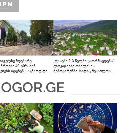
თაველზე მდებარე
„ფასები 2-3 წელში გაორმაგდება“ -
უმროები 40-50%-იან
ლოკაციები თბილისის
მებებს იღებენ, საკმაოდ დიდი
შემოგარენში, სადაც შესაძლოა,
ლისკენ წავალთ - მეგონა,
მიწები გაძვირდეს
ც მოიფიქრებდა და ბიზნესს
დებოდა“