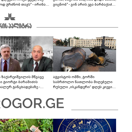
ოდ გრძნობ თავს" - ირინა
ვიცნობ" - ვინ არის ევა ბარბაქაძის
ვილის წერილი
რჩეული და როგორია მისი
სიყვარულის ამბავი
ა ზაქარეიშვილის მწვავე
აგვისტოს ომში, გორში
ხი გიორგი ბარამიძის
საბრძოლო ნათლობა მიღებული
დალურ განცხადებაზე -
რუსული „ისკანდერი“ დღეს კიევის
ლაფერი დეტალურად ვიცი...
მთავარ კოშმარად იქცა
ნში მოკლული ქართველები მე
ვასვენე... ბარამიძე კი
"