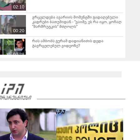
02:10
ვრცელდება ავარიის მომენტში გადაღებული
კადრები ბათუმიდან - "ვაიმე, ეს რა იყო, ყოჩაღ
"მარშრუტკის" მძღოლს"
00:20
რას ამბობს გურამ დადიანიძის დედა
გავრცელებულ ვიდეოზე?
00:28
"გამოდი გარეთ, შე, ნა***რო... კიდევ
დაგარტყამ" - ვრცელდება ფიზიკური და
სიტყვიერი დაპირისპირების კადრები
02:02
სუპერმარკეტიდან
"ბოლო წამებზე ნამდვილად ისმის განწირული
ხმა: “კახა, არ მიმატოვო, გეხვეწები” - რა წერს
და რა ვიდეოს აქვეყნებს ადვოკატი, ტარიელ
00:28
კაკაბაძე?
ბათუმში, სისტემატურად ამზადებდნენ
ცნობილი ბრენდების ფალსიფიცირებულ
ვისკისა და სხვა ალკოჰოლურ სასმელებს - რა
01:26
დეტალებს ასაჯაროებს ფინანსთა
სამინისტროს საგამოძიებო სამსახური?
2008 წლის რუსეთ-საქართველოს ომიდან 18