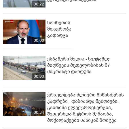
განათლების მინისტრის მოადგილემ უ იენმა. პეკინის
00:22
ენისა და კულტურის უნივერსიტეტში შოთა
რუსთაველის ბიუსტის გახსნის ღონისძიებას
საქართველოს დელეგაციის წევრები ესწრებოდნენ.
სომხეთის
ღონისძიებაზე სტუდენტებმა კულტურული
მთავრობა
პერფორმანსები წარადგინეს.
გადადგა
00:00
ინფორმაციას მთავრობის ადმინისტრაციის
პრესსამსახური ავრცელებს.
ესპანური მედია - სეუტამდე
მიღწევის მცდელობისას 67
მიგრანტი დაიღუპა
00:00
ვრცელდება ძლიერი მიწისძვრის
კადრები - დაზიანდა შენობები,
გაითიშა ელექტროენერგია,
00:34
შეფერხდა მეტროს მუშაობა,
მოქალაქეები პანიკამ მოიცვა