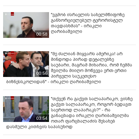
ძვირფასო მეგობრებო, დღევანდელი ცერემონია
"ვგმობ ისრაელის სახელმწიფოზე
სიმბოლოა ჩვენი ერების მზადყოფნისა, მიიღონ
განხორციელებულ ტერორისტულ
ერთმანეთის მხატვრული და ინტელექტუალური
თავდასხმას" - ირაკლი
მემკვიდრეობა, ხელი შეუწყონ ურთიერთგაგებასა და
ღარიბაშვილი
პატივისცემას და ხაზი გაუსვან ლიტერატურისა და
00:58
ხელოვნების ძალას. დღეს ჩვენ კიდევ ერთხელ
ვადასტურებთ ჩვენს ერთგულებას საქართველოსა და
"მე ძალიან მიყვარს ამერიკა! არ
ჩინეთს შორის კულტურული გაცვლის, ცოდნის
მინდოდა პირად დეტალებზე
გაზიარებისა და მეგობრობის ხელშეწყობის
საუბარი, მაგრამ მიხარია, რომ ჩემმა
იდეისადმი.
შვილმა მიიღო მოწვევა ერთ-ერთი
00:56
პირველი საუკეთესო
ეს კავშირი უკვე დამყარდა და მოხარული ვარ, რომ
ბიზნესსკოლიდან" - ირაკლი ღარიბაშვილი
ქართველთა შორის მზარდი ენთუზიაზმი არსებობს
ჩინური კულტურისა და ენის მიმართ. სწორედ ეს
მზარდი ინტერესი ქმნის ძლიერ საფუძველს
"თქვენ რა გაქვთ სალაპარაკო, ვისზე
გაქვთ სალაპარაკო, როგორ ბედავთ
ადამიანთა შორის მნიშვნელოვანი გაცვლის
საერთოდ ლაპარაკს?" - რა
ხელშეწყობისთვის.
განაცხადა ირაკლი ღარიბაშვილმა
03:54
ოთარ ფარცხალაძის შესახებ
ამ კონტექსტში, მინდა ხაზი გავუსვა იმ სასიცოცხლო
დასმული კითხვის საპასუხოდ
როლს, რომელსაც ასრულებენ კონფუცის ინსტიტუტები,
რომლებიც უკვე რამდენიმე წელია საქართველოში