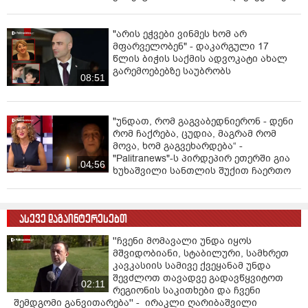
გულწრფელ მადლობას ვუხდი უნივერსიტეტის
ხელმძღვანელობას ფასდაუდებელი მხარდაჭერისა და
"არის ეჭვები ვინმეს ხომ არ
თანამშრომლობისთვის ამ მნიშვნელოვანი
მფარველობენ" - დაკარგული 17
ღონისძიების განხორციელებაში. ეს შემთხვევა
წლის ბიჭის საქმის ადვოკატი ახალ
გარემოებებზე საუბრობს
ადასტურებს ჩვენს ორ ერს შორის კულტურული და
08:51
საგანმანათლებლო კავშირების გაღრმავებას და
პატივს სცემს იმ მდიდარ ლიტერატურულ
მემკვიდრეობას, რომელიც აქვს როგორც
"უნდათ, რომ გაგვაბედნიერონ - დენი
საქართველოს, ისე ჩინეთს.
რომ ჩაქრება, ცუდია, მაგრამ რომ
მოვა, ხომ გაგვეხარდება“ -
XII საუკუნის გამოჩენილი ქართველი პოეტის შოთა
"Palitranews"-ს პირდეპირ ეთერში გია
04:56
ხუხაშვილი სანთლის შუქით ჩაერთო
რუსთაველის მიერ მსოფლიო ლიტერატურაში
შეტანილი ღვაწლი უდიდესია და ერთ-ერთ
უმნიშვნელოვანეს მოვლენად აღინიშნება. მისი
ეპიკური პოემა „ვეფხისტყაოსანი" არა მხოლოდ
ასევე დაგაინტერესებთ
ქართული ლიტერატურის შედევრია, არამედ
''ჩვენი მომავალი უნდა იყოს
მეგობრობის, სიბრძნის, ადამიანური ემოციებისა და
მშვიდობიანი, სტაბილური, სამხრეთ
ღირებულებების უნივერსალურობის დასტურიც არის.
კავკასიის სამივე ქვეყანამ უნდა
ეს არის ნაწარმოები, რომელიც სცილდება საზღვრებს,
შევძლოთ თავადვე გადავწყვიტოთ
02:11
ენებსა და საუკუნეებს, რომელიც რეზონანსულია მთელ
რეგიონის საკითხები და ჩვენი
მსოფლიოში, მათ შორის აქაც - ჩინეთში.
შემდგომი განვითარება'' - ირაკლი ღარიბაშვილი