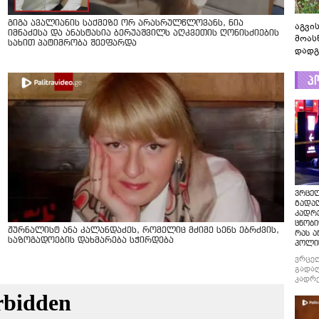
გიგა ავალიანის საქმეზე ორ არასრულწლოვანს, ნია
აგვის
იმნაძესა და ანასტასია ბერუაშვილს აღკვეთის ღონისძიების
მოას
სახით პატიმრობა შეეფარდა
დადგ
პ
ვრცე
გადაღ
კადრ
ცნობი
ჟურნალისტ ანა კალანდაძეს, რომელიც მძიმე სენს ებრძვის,
რას ა
საზოგადოების დახმარება სჭირდება
პოლი
ვრცე
გადაღ
კადრე
ცნობი
რას ა
პოლი