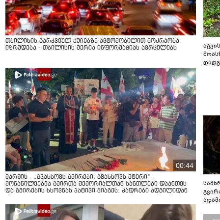
თბილისის გარკვეულ ქუჩებზე ავტომობილით მოძრაობა
აგვის
იზრუდება - თბილისის მერია ინფორმაციას ავრცელებს
მოას
დადგ
00:44
მარშის - „გვახსოვს გმირები, გვახსოვს მტერი” -
სამხ
მონაწილეებმა გმირთა მემორიალთან სანთლები დაანთეს
გვირ
და გმირების ხსოვნას პატივი მიაგეს: კადრები ადგილიდან
ადამ
ბუნებ
ლაბი