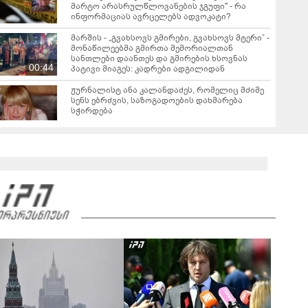
მარტო არასრულწლოვანების ჯგუფი" - რა
ინფორმაციას ავრცელებს ადვოკატი?
მარშის - „გვახსოვს გმირები, გვახსოვს მტერი” -
მონაწილეებმა გმირთა მემორიალთან
სანთლები დაანთეს და გმირების ხსოვნას
00:44
პატივი მიაგეს: კადრები ადგილიდან
ჟურნალისტ ანა კალანდაძეს, რომელიც მძიმე
სენს ებრძვის, საზოგადოების დახმარება
სჭირდება
დედა, რომელიც მდინარე შვილის
გადასარჩენად შევიდა, გარდაცვლილი იპოვეს
- რა დეტალები ხდება ცნობილი?
გიგა ავალიანის საქმეზე დაკავებული
არასრულწლოვნის, ნია იმნაძის ადვოკატი,
საავადმყოფოში გადაღებულ კადრებს
01:22
ავრცელებს
ამ წუთეში ბათუმში, ე.წ. ხოფის ბაზრობაზე
ხანძარია
02:10
ვრცელდება ავარიის მომენტში გადაღებული