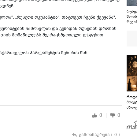
ვდნენ.
რუსეთ
წლის
ლოა“, „რუსეთი ოკუპანტია“, დატოვეთ ჩვენი ქვეყანა".
რეჟი
ოსეთ
 ტურისტების ჩამოსვლას და გემიდან რუსეთის დროშის
მშვი
აქციის მონაწილეებს შეურაცხმყოფელი ჟესტებით
ყველ
სამხ
ვერა
აქართველოს პარლამენტის შენობის წინ.
განა
როდი
მოვე
პროც
აგვი
0
0
გზამ
გამოხმაურება /
0
/