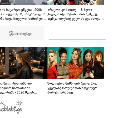
კადრები ბათუმიდან - "ვაიმე, ეს რა იყო, ყოჩაღ
"მარშრუტკის" მძღოლს"
00:20
ის საგარეო უწყება - 2008
ირაკლი კობახიძე - 18 წელი
 7-8 აგვისტოს, სააკაშვილის
გავიდა აგვისტოს ომის შემდეგ,
მმა საქართველო-სამხრეთ
თუმცა დღესაც ყველას გვახსოვს,
ის კონფლიქტის
მათ შორის ემოციურად, ის
დობიანი მოგვარების შესახებ
უმძიმესი დღეები და ჩვენი ვალია,
ა შეთანხმების დარღვევით,
პატივი მივაგოთ აგვისტოს ომში
რეთ ოსეთის წინააღმდეგ
დაღუპული გმირების ხსოვნას
გული აგრესია
ხორციელა
ს შევიჭრათ თმა და
ზოდიაქოს ნიშნების რეიტინგი:
რიდოთ სილამაზის
ყველაზე რთულიდან იდეალურ
ედურებს - 2026 წლის
პარტნიორამდე
სტოს ასტროლოგიური
კვლევი