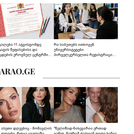
ევალება 11 აგვისტომდე
რა საბუთებს ითხოვენ
ტატის შეფასებისა და
უნივერსიტეტები
ცდების ეროვნულ ცენტრში
პირველკურსელთა რეგისტრაციის
გენა - დეტალები
დროს
ს ასეთი დღეებიც - მომავლის
"წელიწად-ნახევარია ერთად
ს დღეები, როცა ყველაზე
ვართ, მაგრამ ძალიან დიდი ხანია,