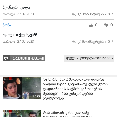
შეიცვალა.
ბედნიერი ქალი
გამოხმაურება /
0
/
თარიღი : 27-07-2023
წყვილის ცხოვრებაში სიახლეა. წლების შემდეგ,
პირველად აქვთ იმედი რომ რუსო ფეხზე დადგება და
0
0
ნონა
ყავარჯნით სიარულს შეძელბს. ამისთვის კი დიდი
თანხაა საჭირო და კეთილი ადამიანების დახმარების
უფალი თქვენსკენ❤️
გარეშე ვერაფერს შეძლებენ.
გამოხმაურება /
0
/
თარიღი : 27-07-2023
დახმარების მსურველებს თანხის ჩარიცხვა შეუძლიათ
მითითებული ანგარიშის ნომერზე:
ყველა კომენტარის ნახვა
გააკეთეთ კომენტარი
საქართველოს ბანკი: GE04BG0000000549886075GEL
პირადი ნომერი: 01006008506
"გვსურს, მოგაწოდოთ დეტალური
მიმღები: მამუკა ჩაჩხიანი
ინფორმაცია გაუჩინარებული გურამ
დადიანიძის საქმის გამოძიების
შესახებ" - შსს განცხადებას
01:38
ავრცელებს
რას ამბობს კახა კალაძე