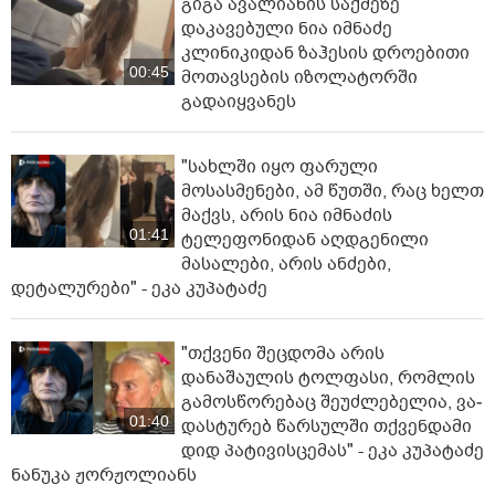
გიგა ავალიანის საქმეზე
დაკავებული ნია იმნაძე
კლინიკიდან ზაჰესის დროებითი
00:45
მოთავსების იზოლატორში
გადაიყვანეს
"სახლში იყო ფარული
მოსასმენები, ამ წუთში, რაც ხელთ
მაქვს, არის ნია იმნაძის
01:41
ტელეფონიდან აღდგენილი
მასალები, არის ანძები,
დეტალურები" - ეკა კუპატაძე
"თქვენი შეცდომა არის
დანაშაულის ტოლფასი, რომ­ლის
გა­მოს­წო­რე­ბაც შე­უძ­ლე­ბე­ლია, ვა­
01:40
დას­ტუ­რებ წარ­სულ­ში თქვენ­და­მი
დიდ პა­ტი­ვის­ცე­მას" - ეკა კუპატაძე
ნანუკა ჟორჟოლიანს