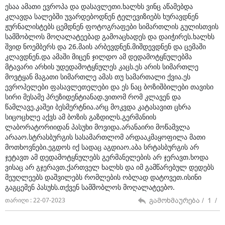
ესაა ამათი ევროპა და დასავლეთი.ხალხს ვინც აწამებდა
კლავდა სალებში უვარდებოდნენ ტელევიზიებს ხურავდნენ
ჟურნალისტებს ცემდნენ ფოტოგრაფები სიმართლის გულისთვის
სამშობლოს მოღალატეებად გამოაცხადეს და დაიჭირეს.ხალხს
შვიდ ნოემბერს და 26.მაის არბევდნენ.მიშდევდნენ და ცემაში
კლავდნენ.და ამაში მიცენ ჯილდო ამ დედამოტყნულებმა
მტავარი არხის უდედამოტყნულეს კაცს.ეს არის სიმართლე
მოვტყან მაგათი სიმართლე ამას თუ სამართალი ქვია.ეს
ევროპელები ფასავლეთელები და ეს ნაც ბოზიშბილები თავისი
სირი მესამე პრეზიდენტიანად.ვითომ რომ კლავენ და
წამლავე.კაშეი ბესმერტნია.არც მოკვდა კატასავით ცხრა
სიცოცხლე აქვს ამ ბოზის გაზდილს.გერმანიის
ლაბორატორიიდან პასუხი მოვიდა.არანაირი მოწამვლა
არააო.სტრასბურგის სასამართლომ არდააკმაყოფილა მათი
მოთხოვნები.ეგდოს იქ სადაც აგდიაო.აბა სრტასბურგის არ
ჯეტავთ ამ დედამოტყნულებს გერმანელების არ ჯერავთ.ხოდა
ვისაც არ გჯერავთ.ქართველ ხალხს და იმ გამწარებულ დედებს
მეუღლეებს დაშვილებს რომლების ობლად დატოვეთ.ისინი
გაგცემენ პასუხს.თქვენ სამშობლოს მოღალატეებო.
გამოხმაურება /
1
/
თარიღი : 22-07-2023