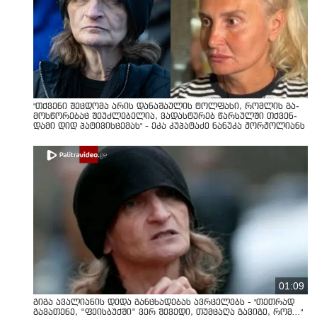
"თქვენი შეცდომა არის დანაშაულის ტოლფასი, რომ­ლის გა­
მოს­წო­რე­ბაც შე­უძ­ლე­ბე­ლია, ვა­დას­ტუ­რებ წარ­სულ­ში თქვენ­
და­მი დიდ პა­ტი­ვის­ცე­მას" - ეკა კუპატაძე ნანუკა ჟორჟოლიანს
01:09
გიგა ავალიანის დედა განცხადებას ავრცელებს - "თეთრად
გავათენე, “ფეისბუქში” ვერ შევედი, თუმცაღა გავიგე, რომ..."