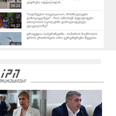
კადრები ადგილიდან
08:24
"საგანგებო სიტუაციააო, მოსწავლეები
გამოვიყვანეთ" - რას ამბობენ პედაგოგები
თბილისის სკოლებში გამოცხადებულ
04:12
ევაკუაციაზე?
ტრაგედია საბერძნეთში - ხანძრის ჩაქრობის
დროს ერთმანეთს ორი ვერტმფრენი შეეჯახა
00:22
სომხეთის მთავრობა გადადგა
ესპანური მედია - სეუტამდე მიღწევის
მცდელობისას 67 მიგრანტი დაიღუპა
ვრცელდება ძლიერი მიწისძვრის კადრები -
დაზიანდა შენობები, გაითიშა
ელექტროენერგია, შეფერხდა მეტროს მუშაობა,
00:34
მოქალაქეები პანიკამ მოიცვა
ინ­ტერ­ნეტ­ში დრა­მა­ტუ­ლი კად­რე­ბი ვრცელდება,