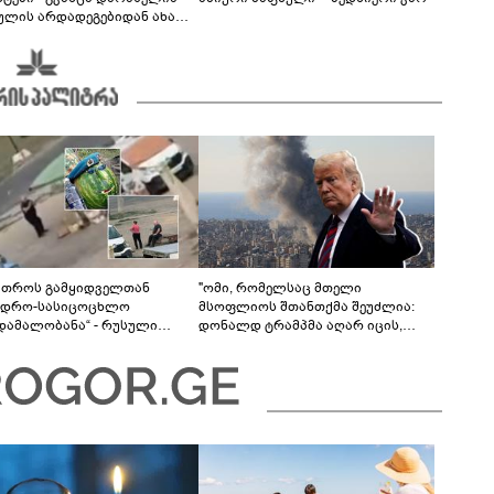
ულის არდადეგებიდან ახალ
ებს აზიარებს
მთროს გამყიდველთან
"ომი, რომელსაც მთელი
ვდრო-სასიცოცხლო
მსოფლიოს შთანთქმა შეუძლია:
უდამალობანა“ - რუსული
დონალდ ტრამპმა აღარ იცის,
ის „საბრძოლო-კომიკური“
როგორ მოიქცეს" -The New York
ო
Times