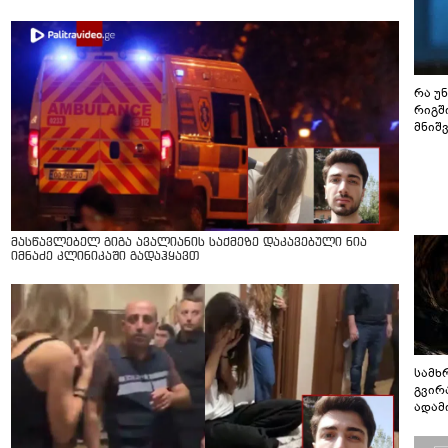
რა უ
რიგშ
მნიშ
მასწავლებელ გიგა ავალიანის საქმეზე დაკავებული ნია
იმნაძე კლინიკაში გადაჰყავთ
სამხ
გვირ
ადამ
ბუნებ
ლაბი