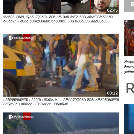
02:45
"მანიაკებო, დამპლებო, შენ არ იცი რომ ნია არაფერშუაში
არაა?!" - გიგა ავალიანის საქმეზე ნია იმნაძეს აკავებენ
„მთე
მთლი
ვართ
სტაბ
ფერო
მუშა
00:12
ავტომობილი ქვეითს დაეჯახა - ვრცელდება შემაძრწუნებელი
კადრები მერაბ კოსტავას ქუჩიდან