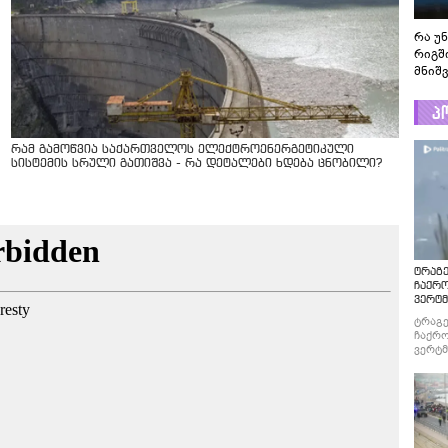
რა უ
რიგშ
მნიშ
პ
რამ გამოწვია საქართველოს ელექტროენერგეტიკული
სისტემის სრული გათიშვა - რა დეტალები ხდება ცნობილი?
ტრაგე
ჩაქრ
ვერტმ
ტრაგე
ჩაქრო
ვერტმ