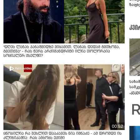
ზაფხ
კადრ
"დღეს ლანას პანაშვიდზე ვიყავით. ლანას დედამ გვთხოვა,
გვეთქვა" - რას წერს არქიმანდრიტი ილია თოლორაია
სოციალურ ქსელში?
საზა
სამკ
„კუკ
დრონ
ვიდე
00:52
ცნობილია რა მუხლით დააკავეს ნია იმნაძე - ამ დრომდე ის
კლინიკაშია: რას ამბობს ექიმი