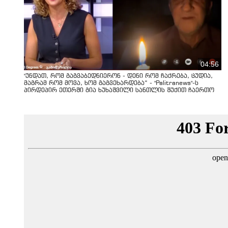
04:56
"უნდათ, რომ გაგვაბედნიერონ - დენი რომ ჩაქრება, ცუდია,
მაგრამ რომ მოვა, ხომ გაგვეხარდება“ - "Palitranews"-ს
პირდეპირ ეთერში გია ხუხაშვილი სანთლის შუქით ჩაერთო