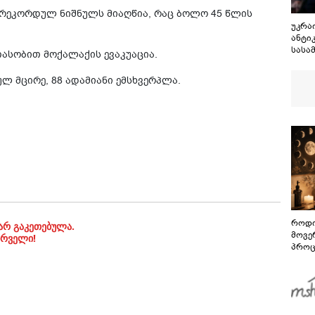
 რეკორდულ ნიშნულს მიაღწია, რაც ბოლო 45 წლის
უკრა
ანტი
სასა
თასობით მოქალაქის ევაკუაცია.
ყოფი
სტეფ
ლ მცირე, 88 ადამიანი ემსხვერპლა.
ოდენ
დააკ
როდი
არ გაკეთებულა.
მოვე
ირველი!
პროც
აგვი
გზამ