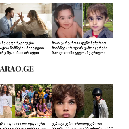
აზე ცუდი წყვილები
მისი გარეგნობა ფენომენურად
აქოს ნიშნების მიხედვით -
მიიჩნევა: როგორ გამოიყურება
რც წესი, მათ არ აქვთ
მსოფლიოში ყველაზე გრძელი
ონიული ურთიერთობა
წამწამების მქონე ბიჭი, რომელიც
ახლა 19 წლისაა?
ური იდილია და ბედნიერი
ეგზოტიკური არდადეგები და
ნტები - გვანცა დარასელია
აზიური ზაფხული - "ბედნიერი ვარ"