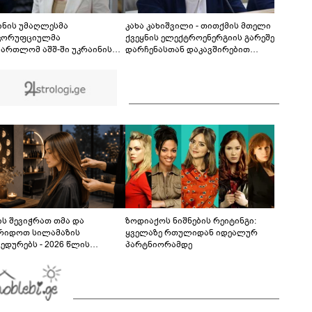
რომელიც 16 წლის ბიჭის გმირობას ასახავს
01:53
ინის უმაღლესმა
კახა კახიშვილი - თითქმის მთელი
კორუფციულმა
ქვეყნის ელექტროენერგიის გარეშე
მართლომ აშშ-ში უკრაინის
დარჩენასთან დაკავშირებით
ლ ელჩს, ოლგა
განმარტებამ კითხვებზე პასუხების
ანიშინას 6 მილიონი გრივნის
ნაცვლად, მეტი ეჭვი გააჩინა - თუ
ობის გირაოს გადახდა
მსგავსი გათიშვა გარდაუვალი
ისრა
იყო, რატომ არ გააფრთხილეს
მოსახლეობა?
ს შევიჭრათ თმა და
ზოდიაქოს ნიშნების რეიტინგი:
რიდოთ სილამაზის
ყველაზე რთულიდან იდეალურ
ედურებს - 2026 წლის
პარტნიორამდე
სტოს ასტროლოგიური
კვლევი