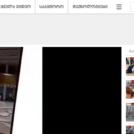
ყველა ვიდეო
საავტორო
ტექნოლოგიები
Au