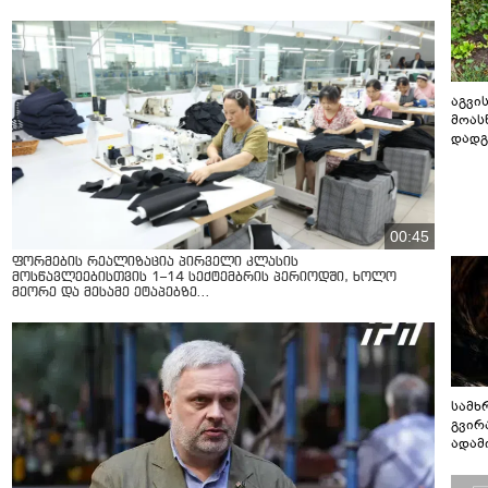
აგვის
მოას
დადგ
00:45
ფორმების რეალიზაცია პირველი კლასის
მოსწავლეებისთვის 1–14 სექტემბრის პერიოდში, ხოლო
მეორე და მესამე ეტაპებზე...
სამხ
გვირ
ადამ
ბუნებ
ლაბი