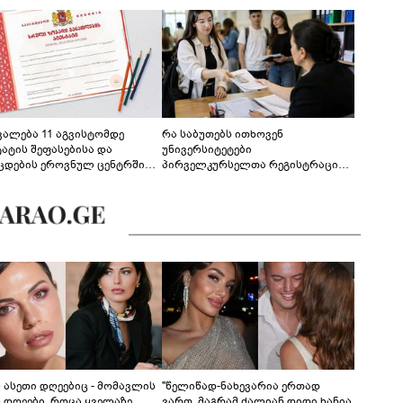
ევალება 11 აგვისტომდე
რა საბუთებს ითხოვენ
ტატის შეფასებისა და
უნივერსიტეტები
ცდების ეროვნულ ცენტრში
პირველკურსელთა რეგისტრაციის
გენა - დეტალები
დროს
ს ასეთი დღეებიც - მომავლის
"წელიწად-ნახევარია ერთად
ს დღეები, როცა ყველაზე
ვართ, მაგრამ ძალიან დიდი ხანია,