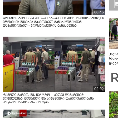
00:45
დაიწყო გამოძიება გიორგი ბარამიძის მიერ ტყვეთა გაცვლის
პროცესის შესახებ გაკეთებულ განცხადებასთან
დაკავშირებით - პროკურატურის განცხადება
„რუს
სასტ
გაუქ
ზარა
ვიღა
შეხვ
02:02
"გამოდი გარეთ, შე, ნა***რო... კიდევ დაგარტყამ" -
ვრცელდება ფიზიკური და სიტყვიერი დაპირისპირების
კადრები სუპერმარკეტიდან