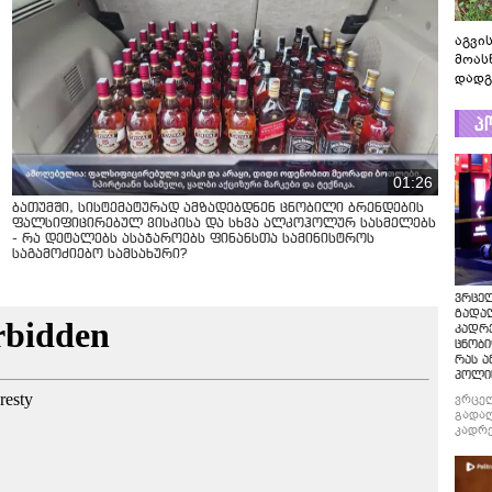
აგვის
მოას
დადგ
პ
01:26
ბათუმში, სისტემატურად ამზადებდნენ ცნობილი ბრენდების
ფალსიფიცირებულ ვისკისა და სხვა ალკოჰოლურ სასმელებს
- რა დეტალებს ასაჯაროებს ფინანსთა სამინისტროს
საგამოძიებო სამსახური?
ვრცე
გადაღ
კადრ
ცნობი
რას ა
პოლი
ვრცე
გადაღ
კადრე
ცნობი
რას ა
პოლი