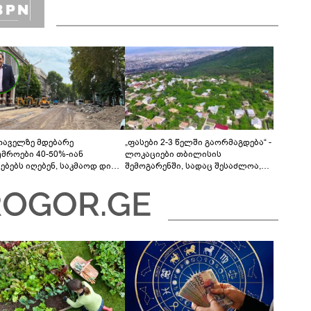
თაველზე მდებარე
„ფასები 2-3 წელში გაორმაგდება“ -
უმროები 40-50%-იან
ლოკაციები თბილისის
მებებს იღებენ, საკმაოდ დიდი
შემოგარენში, სადაც შესაძლოა,
ლისკენ წავალთ - მეგონა,
მიწები გაძვირდეს
ც მოიფიქრებდა და ბიზნესს
დებოდა“