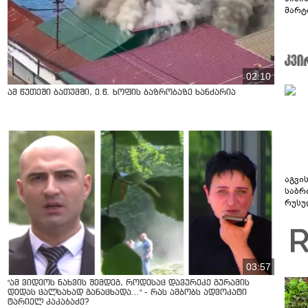
მარტ
ონაშ
02:10
ამ წუთეში ბათუმში, ე.წ. ხოფის ბაზრობაზე ხანძარია
აგვი
საბრ
რუსუ
მთავ
03:57
"ამ ვიდეოს ნახვის შემდეგ, როდესაც დავურეკე გურამის
დედას ცალსახად განაცხადა..." - რას ამბობს ადვოკატი
ტარიელ კაკაბაძე?