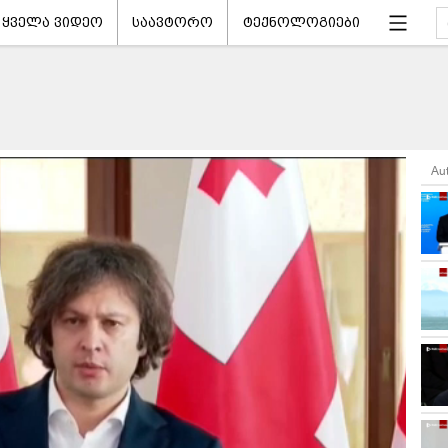
ყველა ვიდეო
საავტორო
ტექნოლოგიები
Au