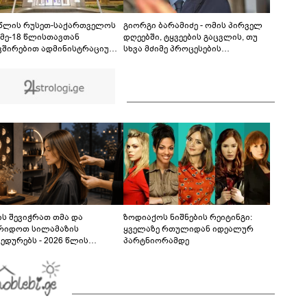
ინციდენტში მონაწილე ქალების მიმართ ამ
ეტაპზე ქვეყნიდან გაუსვლელობის
04:20
გადაწყვეტილება მიღებული არ არის" -
 წლის რუსეთ-საქართველოს
გიორგი ბარამიძე - ომის პირველ
პროკურორი
 მე-18 წლისთავთან
დღეებში, ტყვეების გაცვლის, თუ
ვშირებით ადმინისტრაციულ
სხვა მძიმე პროცესების
ბებზე სახელმწიფო დროშები
აღსაწერად, სხვა სიტყვის
ვა
გამოყენება აჯობებდა - არასდროს
მითქვამს, რომ ჩვენები
ხელებაწეულს ან დატყვევებულს
"ხვრეტდნენ", ეგ არასდროს
მინახავს და არც რაიმე ფაქტი
ვიცი
ს შევიჭრათ თმა და
ზოდიაქოს ნიშნების რეიტინგი:
რიდოთ სილამაზის
ყველაზე რთულიდან იდეალურ
ედურებს - 2026 წლის
პარტნიორამდე
სტოს ასტროლოგიური
კვლევი