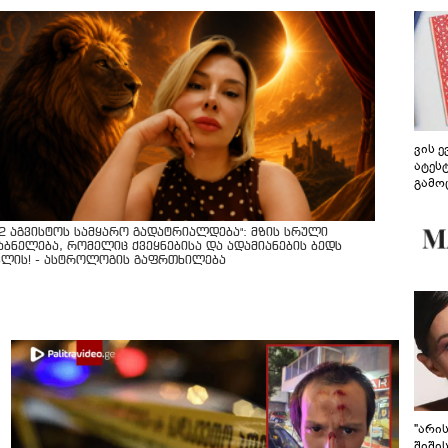
ვის 
ატეს
გამო
წარდ
12 აგვისტოს სამყარო გადატრიალდება": მზის სრული
აბნელება, რომელიც ქვეყნებისა და ადამიანების ბედს
ვლის! - ასტროლოგის გაფრთხილება
"არი
შიში