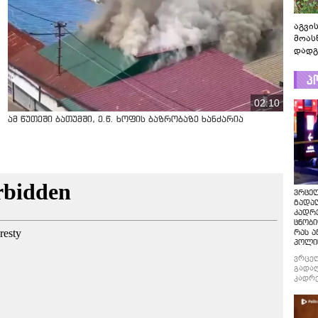
აგვის
მოას
დადგ
პ
02:10
ამ წუთეში ბათუმში, ე.წ. ხოფის ბაზრობაზე ხანძარია
ვრცე
გადაღ
კადრ
ცნობი
რას ა
პოლი
ვრცე
გადაღ
კადრე
ცნობი
რას ა
პოლი