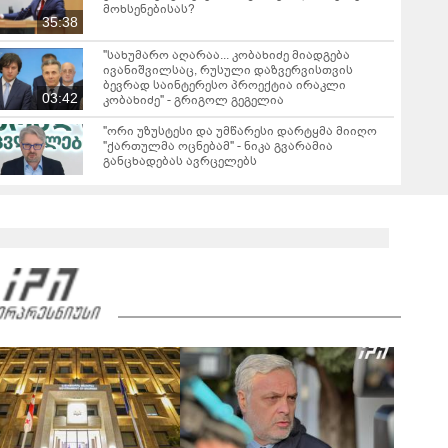
მოხსენებისას?
35:38
"სახუმარო აღარაა... კობახიძე მიადგება
ივანიშვილსაც, რუსული დაზვერვისთვის
ბევრად საინტერესო პროექტია ირაკლი
03:42
კობახიძე" - გრიგოლ გეგელია
"ორი უზუსტესი და უმწარესი დარტყმა მიიღო
"ქართულმა ოცნებამ" - ნიკა გვარამია
განცხადებას ავრცელებს
რას ამბობს ირაკლი კობახიძე ვახო სანაიას
დაკავებაზე?
02:36
ვრცელდება ვახო სანაიას დაკავების კადრები
00:36
რას ამბობს გიორგი ყიფშიძე თელავში,
ქორწილის მიმდინარეობისას მომხდარ
ინციდენტზე?
01:39
"თელავის ერთ-ერთ სასტუმროში მომხდარ