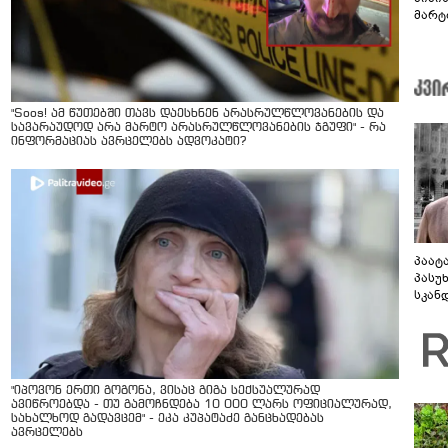
მარტ
ონაშ
"Soos! ამ წუთებში თავს დაესხნენ არასრულწლოვანების და
სავარაუდოდ არა მარტო არასრულწლოვანების ჯგუფი" - რა
ინფორმაციას ავრცელებს ადვოკატი?
პაატ
პასუ
სკან
"ყვე
კამა
გადმო
ტყუის
"იპოვონ ერთი გოგონა, ვისაც გიგა სექსუალურად
ავიწროებდა - თუ გამოჩნდება 10 000 ლარს ოფიციალურად,
სახალხოდ გადავცემ" - ეკა კუპატაძე განცხადებას
ავრცელებს