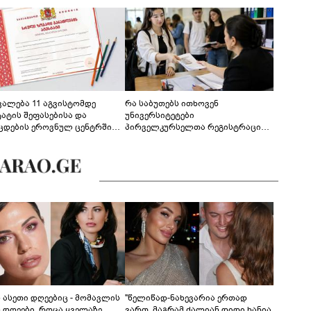
ევალება 11 აგვისტომდე
რა საბუთებს ითხოვენ
ტატის შეფასებისა და
უნივერსიტეტები
ცდების ეროვნულ ცენტრში
პირველკურსელთა რეგისტრაციის
გენა - დეტალები
დროს
ს ასეთი დღეებიც - მომავლის
"წელიწად-ნახევარია ერთად
ს დღეები, როცა ყველაზე
ვართ, მაგრამ ძალიან დიდი ხანია,