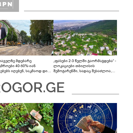
თაველზე მდებარე
„ფასები 2-3 წელში გაორმაგდება“ -
უმროები 40-50%-იან
ლოკაციები თბილისის
მებებს იღებენ, საკმაოდ დიდი
შემოგარენში, სადაც შესაძლოა,
ლისკენ წავალთ - მეგონა,
მიწები გაძვირდეს
ც მოიფიქრებდა და ბიზნესს
დებოდა“