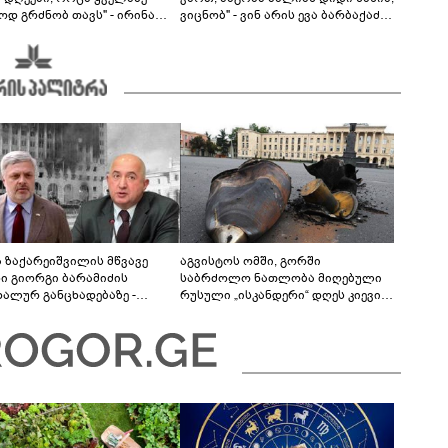
ოდ გრძნობ თავს" - ირინა
ვიცნობ" - ვინ არის ევა ბარბაქაძის
ვილის წერილი
რჩეული და როგორია მისი
სიყვარულის ამბავი
ა ზაქარეიშვილის მწვავე
აგვისტოს ომში, გორში
ხი გიორგი ბარამიძის
საბრძოლო ნათლობა მიღებული
დალურ განცხადებაზე -
რუსული „ისკანდერი“ დღეს კიევის
ლაფერი დეტალურად ვიცი...
მთავარ კოშმარად იქცა
ნში მოკლული ქართველები მე
ვასვენე... ბარამიძე კი
"