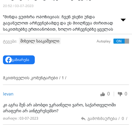
20:52 / 03-07-2023
"მინდა ვუთხრა ოპოზიციას: ჩვენ ესენი უნდა
გავანულოთ არჩევნებამდე და ეს მიიღწევა ძირითად
საკითხებზე ერთიანობით, ხოლო არჩევნებზე ყველას
თავისი გზა და პროგრამა ისედაც ექნება", - ამის
მიხეილ სააკაშვილი
ტეგები:
Autoplay
შესახებ ნათქვამია მესამე პრეზიდენტის მიხეილ
სააკაშვილის განცხადებაში, რომელიც მის „ფეისბუქ“
გვერდზე ვრცელდება.
გაზიარება
როგორც სააკაშვილი აცხადებს, სჯობს
მოლაპარაკებები დაიწყოს, ოღონდ არა კულუარული,
არამედ ღია, გამჭვირვალე, ხალხის მონაწილეობით,
მკითხველის კომენტარები /
1
/
როგორიც იყო მრგვალი მაგიდა პოლონეთში.
0
0
levan
მისი თქმით, ეს უნდა მოხდეს ხელისუფლების
მშვიდობიანი გადაბარებისთვის.
კი აგრა შენ არ აბობდი უკრაინელი ვარო, საქართველოში
არაფერი არ აინტერესებსო?
„ჩემი ფიზიკური მდგომარეობა იმიტომ კი არ ვაჩვენე,
რომ ვინმეს თავი შევაცოდო, არამედ, რათა
გამოხმაურება /
0
/
თარიღი : 03-07-2023
პუტინისტების ტყუილი ვამხილო.