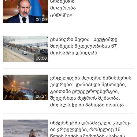
სომხეთის
მთავრობა
გადადგა
00:00
ესპანური მედია - სეუტამდე
მიღწევის მცდელობისას 67
მიგრანტი დაიღუპა
00:00
ვრცელდება ძლიერი მიწისძვრის
კადრები - დაზიანდა შენობები,
გაითიშა ელექტროენერგია,
00:34
შეფერხდა მეტროს მუშაობა,
მოქალაქეები პანიკამ მოიცვა
ინ­ტერ­ნეტ­ში დრა­მა­ტუ­ლი კად­რე­
ბი ვრცელდება, რომელიც 16
წლის ბიჭის გმირობას ასახავს