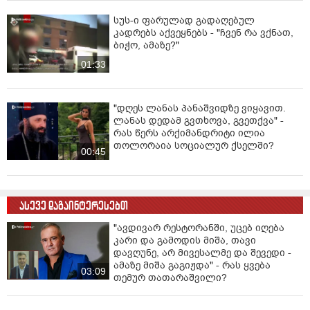
ხალხმა გადაწყვიტოს, ვისი გზა არის სწორი - ჩვენი თუ
სუს-ი ფარულად გადაღებულ
თქვენი.
კადრებს აქვეყნებს - "ჩვენ რა ვქნათ,
ბიჭო, ამაზე?"
და მინდა ვუთხრა ოპოზიციას: ჩვენ ესენი უნდა
გავანულოთ არჩევნებამდე და ეს მიიღწევა ძირითად
01:33
საკითხებზე ერთიანობით, ხოლო არჩევნებზე ყველას
თავისი გზა და პროგრამა ისედაც ექნება“, - წერს
სააკაშვილი განცხადებაში.
"დღეს ლანას პანაშვიდზე ვიყავით.
ლანას დედამ გვთხოვა, გვეთქვა" -
რას წერს არქიმანდრიტი ილია
თოლორაია სოციალურ ქსელში?
00:45
ასევე დაგაინტერესებთ
"ავდივარ რესტორანში, უცებ იღება
კარი და გამოდის მიშა, თავი
დავღუნე, არ მივესალმე და შევედი -
ამაზე მიშა გაგიჟდა" - რას ყვება
03:09
თემურ თათარაშვილი?