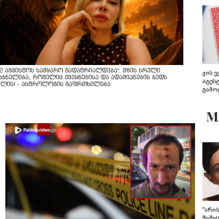
12 აგვისტოს სამყარო გადატრიალდება": მზის სრული
ვის 
აბნელება, რომელიც ქვეყნებისა და ადამიანების ბედს
ატეს
ვლის! - ასტროლოგის გაფრთხილება
გამო
წარდ
"არი
შიში