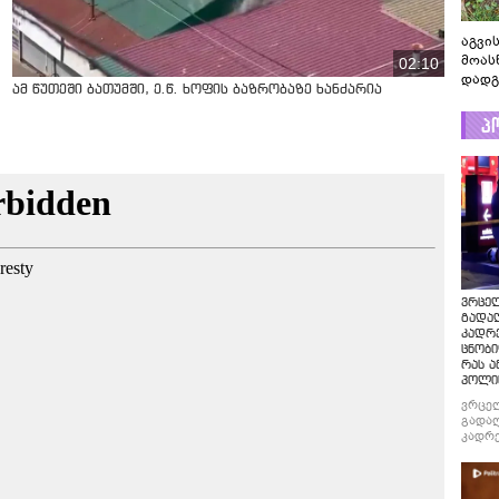
აგვის
მოას
02:10
დადგ
ამ წუთეში ბათუმში, ე.წ. ხოფის ბაზრობაზე ხანძარია
პ
ვრცე
გადაღ
კადრ
ცნობი
რას ა
პოლი
ვრცე
გადაღ
კადრე
ცნობი
რას ა
პოლი