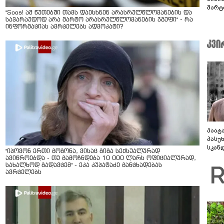
მარტ
"Soos! ამ წუთებში თავს დაესხნენ არასრულწლოვანების და
ონაშ
სავარაუდოდ არა მარტო არასრულწლოვანების ჯგუფი" - რა
ინფორმაციას ავრცელებს ადვოკატი?
პაატ
პასუ
სკან
"იპოვონ ერთი გოგონა, ვისაც გიგა სექსუალურად
"ყვე
ავიწროებდა - თუ გამოჩნდება 10 000 ლარს ოფიციალურად,
კამა
სახალხოდ გადავცემ" - ეკა კუპატაძე განცხადებას
გადმო
ავრცელებს
ტყუის