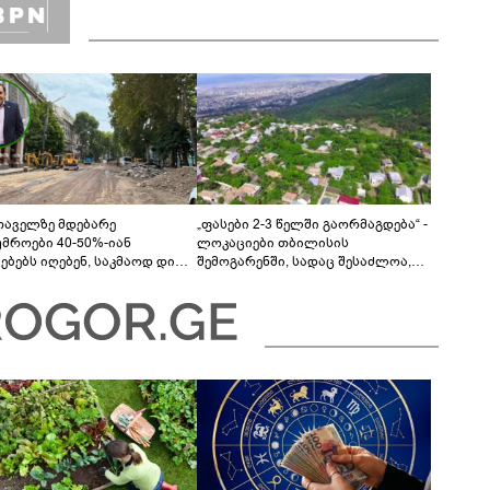
თაველზე მდებარე
„ფასები 2-3 წელში გაორმაგდება“ -
უმროები 40-50%-იან
ლოკაციები თბილისის
მებებს იღებენ, საკმაოდ დიდი
შემოგარენში, სადაც შესაძლოა,
ლისკენ წავალთ - მეგონა,
მიწები გაძვირდეს
ც მოიფიქრებდა და ბიზნესს
დებოდა“