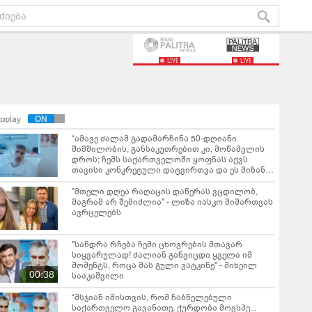
LIVE
LIVE
toplay
“ამავე ძალამ გადამარჩინა 50-დღიანი
შიმშილობის, განსაკუთრებით კი, მოწამვლის
დროს; ჩემს საქართველოში ყოფნას აქვს
თავისი კონკრეტული დატვირთვა და ეს მიზანი
ბოლომდეა მისაყვანი“ - მიხეილ სააკაშვილი
"მთე­ლი დღეა რა­ღა­ცის და­წე­რას ვცდი­ლობ,
მაგ­რამ არ შე­მიძ­ლია" - ლიზა იასკო მიმართვას
ავრცელებს
"სანდრა რჩება ჩემი ცხოვრების მთავარ
სიყვარულად! ძალიან განვიცდი ყველა იმ
მომენტს, როცა მას გული ვატკინე" - მიხეილ
00:38
სააკაშვილი
“მსჯიან იმისთვის, რომ ჩაბნელებული
საქართველო გავანათე, ქურდობა მოვსპე...