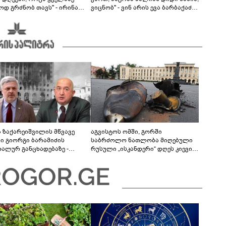
ოდ გრძნობ თავს" - ირინა
ვიცნობ" - ვინ არის ევა ბარბაქაძის
ვილის წერილი
რჩეული და როგორია მისი
სიყვარულის ამბავი
ა ზაქარეიშვილის მწვავე
აგვისტოს ომში, გორში
ხი გიორგი ბარამიძის
საბრძოლო ნათლობა მიღებული
დალურ განცხადებაზე -
რუსული „ისკანდერი“ დღეს კიევის
ლაფერი დეტალურად ვიცი...
მთავარ კოშმარად იქცა
ნში მოკლული ქართველები მე
ვასვენე... ბარამიძე კი
"