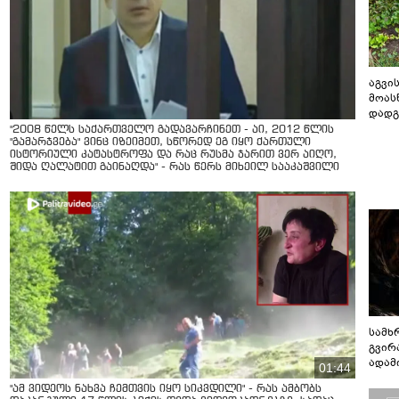
აგვის
მოას
დადგ
"2008 წელს საქართველო გადავარჩინეთ - აი, 2012 წლის
"გამარჯვება" ვინც იზეიმეთ, სწორედ ეგ იყო ქართული
ისტორიული კატასტროფა და რაც რუსმა ჯარით ვერ აიღო,
შიდა ღალატით გაინაღდა" - რას წერს მიხეილ სააკაშვილი
სამხ
გვირ
ადამ
01:44
ბუნებ
"ამ ვიდეოს ნახვა ჩემთვის იყო სიკვდილი" - რას ამბობს
ლაბი