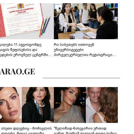
ევალება 11 აგვისტომდე
რა საბუთებს ითხოვენ
ტატის შეფასებისა და
უნივერსიტეტები
ცდების ეროვნულ ცენტრში
პირველკურსელთა რეგისტრაციის
გენა - დეტალები
დროს
ს ასეთი დღეებიც - მომავლის
"წელიწად-ნახევარია ერთად
ს დღეები, როცა ყველაზე
ვართ, მაგრამ ძალიან დიდი ხანია,