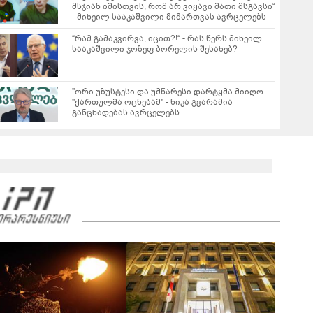
მსჯიან იმისთვის, რომ არ ვიყავი მათი მსგავსი“
- მიხეილ სააკაშვილი მიმართვას ავრცელებს
“რამ გამაკვირვა, იცით?!“ - რას წერს მიხეილ
სააკაშვილი ჯოზეფ ბორელის შესახებ?
"ორი უზუსტესი და უმწარესი დარტყმა მიიღო
"ქართულმა ოცნებამ" - ნიკა გვარამია
განცხადებას ავრცელებს
რას ამბობს ირაკლი კობახიძე ვახო სანაიას
დაკავებაზე?
02:36
ვრცელდება ვახო სანაიას დაკავების კადრები
00:36
რას ამბობს გიორგი ყიფშიძე თელავში,
ქორწილის მიმდინარეობისას მომხდარ
ინციდენტზე?
01:39
"თელავის ერთ-ერთ სასტუმროში მომხდარ