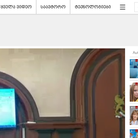
ყველა ვიდეო
საავტორო
ტექნოლოგიები
Au