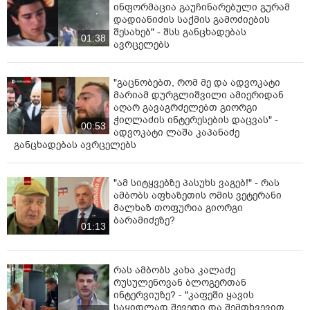
ინფორმაცია გაუჩინარებული გურამ
შემთხვევაში, თუკი, აბიტურიენტი თავს კარგად ვერ
დადიანიძის საქმის გამოძიების
გრძნობს, მაგრამ საგამოცდო სექტორში მოვა,
შესახებ" - შსს განცხადებას
01:38
მისთვის სარეზერვო სექტორი იქნება მზად და ყველა
ავრცელებს
წესის დაცვით, მას ცალკე სექტორში დავსვამთ და იქ
შეასრულებს ტესტს“, - განაცხადა გორგოძემ.
"გაცნობებთ, რომ მე და ადვოკატი
მარიამ დურგლიშვილი ამიერიდან
აღარ გავაგრძელებთ გიორგი
ჭიღლაძის ინტერესების დაცვას" -
00:53
ადვოკატი ლაშა კაპანაძე
განცხადებას ავრცელებს
"ამ სიტყვებზე პასუხს ვაგებ!" - რას
ამბობს აფხაზეთის ომის ვეტერანი
მალხაზ თოფურია გიორგი
ბარამიძეზე?
01:13
რას ამბობს კახა კალაძე
რუსულენოვან ბლოგერთან
ინტერვიუზე? - "კაფეში ყავის
საყიდლად შევედი და შემთხვევით