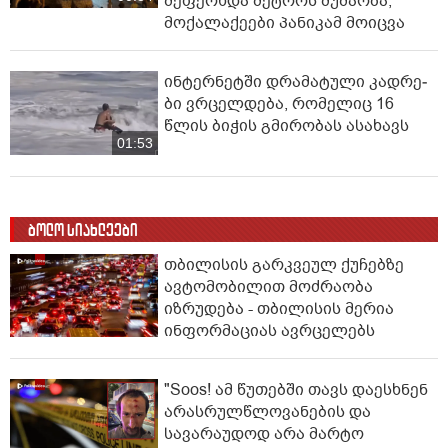
შეფერხდა მეტროს მუშაობა,
მოქალაქეები პანიკამ მოიცვა
ინ­ტერ­ნეტ­ში დრა­მა­ტუ­ლი კად­რე­
ბი ვრცელდება, რომელიც 16
წლის ბიჭის გმირობას ასახავს
01:53
ბოლო სიახლეები
თბილისის გარკვეულ ქუჩებზე
ავტომობილით მოძრაობა
იზრუდება - თბილისის მერია
ინფორმაციას ავრცელებს
"Soos! ამ წუთებში თავს დაესხნენ
არასრულწლოვანების და
სავარაუდოდ არა მარტო