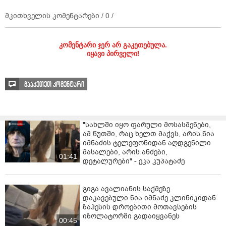
კითხვაზე, მოწვევის შემთხვევაში, მიიღებდა თუ არა
მატჩში მონაწილეობას, კალაძე პასუხობს, რომ კი,
მკითხველის კომენტარები /
0
/
თუკი დროს გამონახავდა.
„კი, ვნახავდი. თუ მექნებოდა დროის თვალსაზრისით
კომენტარი ჯერ არ გაკეთებულა.
შესაძლებლობა, რატომაც არა?!“ - განაცხადა
იყავი პირველი!
კალაძემ.
ცნობისთვის, 5 აგვისტოს ლონდონში მატჩი
გააკეთეთ კომენტარი
Game4Ukraine გაიმართება, რომლის მიზანი
ჩერნიჰივის ოლქში ომის შედეგად დანგრეული
სკოლის აღდგენისათვის ფულის შეგროვებაა.
"სახლში იყო ფარული მოსასმენები,
ამ წუთში, რაც ხელთ მაქვს, არის ნია
იმნაძის ტელეფონიდან აღდგენილი
მასალები, არის ანძები,
01:41
დეტალურები" - ეკა კუპატაძე
გიგა ავალიანის საქმეზე
დაკავებული ნია იმნაძე კლინიკიდან
ზაჰესის დროებითი მოთავსების
იზოლატორში გადაიყვანეს
00:45