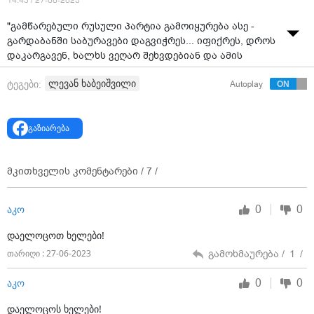
14:45 / 27-06-2023
"გამწარებული რუსული პარტია გამოიყურება ასე -
გარდაბანში საბურავები დაგვიჭრეს... იფიქრეს, დროს
დაკარგავენ, ხალხს ვეღარ შეხვდებიან და ამის
გარკვევას დაიწყებენო...
ლევან ხაბეიშვილი
ტეგები:
Autoplay
ხალხსაც შევხვდით, პრობლემებზეც ვისაუბრეთ,
ახალი ოფისიც გავხსენით და რუსულ პარტიასაც
გავისტუმრებთ ბევრი შრომით და ხალხთან ერთად
გაზიარება
ბრძოლით" - ამის შესახებ "ნაციონალური მოძრაობის"
თავმჯდომარე ლევან ხაბეიშვილი სოციალურ ქსელში
წერს და ფოტოს აქვეყნებს.
მკითხველის კომენტარები /
7
/
0
0
აკო
დაელოცოთ ხელები!
გამოხმაურება /
1
/
თარიღი : 27-06-2023
0
0
აკო
დაელოცოს ხელები!