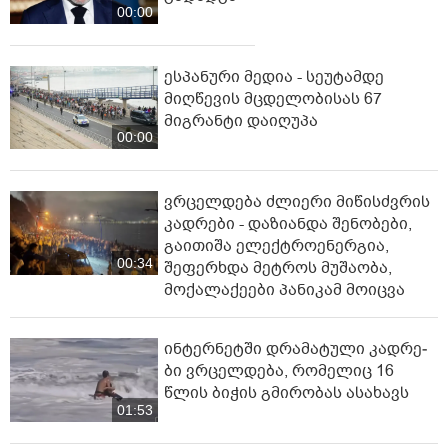
00:00
ესპანური მედია - სეუტამდე
მიღწევის მცდელობისას 67
მიგრანტი დაიღუპა
00:00
ვრცელდება ძლიერი მიწისძვრის
კადრები - დაზიანდა შენობები,
გაითიშა ელექტროენერგია,
00:34
შეფერხდა მეტროს მუშაობა,
მოქალაქეები პანიკამ მოიცვა
ინ­ტერ­ნეტ­ში დრა­მა­ტუ­ლი კად­რე­
ბი ვრცელდება, რომელიც 16
წლის ბიჭის გმირობას ასახავს
01:53