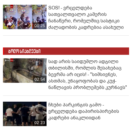
SOS! - ვრცელდება
სათვალთვალო კამერის
ჩანაწერი, რომელშიც სასტიკი
01:25
ძალადობის კადრებია ასახული
ბოლო სიახლეები
სად არის საიდუმლო ადგილი
თბილისში, რომლის შესახებაც
ბევრმა არ იცის! - "სიმსივნეს,
02:54
ასთმას, უნაყოფობას და კუჭ-
ნაწლავის პრობლემებს კურნავს"
ჩხუბი პარკინგის გამო -
ვრცელდება დაპირისპირების
კადრები ანაკლიიდან
02:23