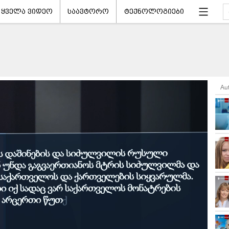
ყველა ვიდეო
საავტორო
ტექნოლოგიები
Au