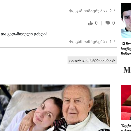
გამოხმაურება /
2
/
0
0
 და გადამთიელი გახდი!
გამოხმაურება /
1
/
12 წ
საქმ
მამი
საუბ
ყველა კომენტარის ნახვა
აცხა
მოწო
მიმდ
ჩაფა
"ჩვე
ბუნდო