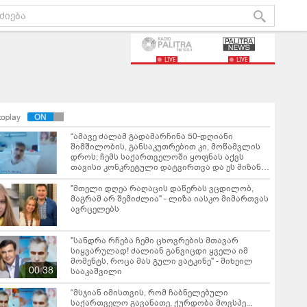
LIVE
LIVE
toplay
“ამავე ძალამ გადამარჩინა 50-დღიანი
შიმშილობის, განსაკუთრებით კი, მოწამვლის
დროს; ჩემს საქართველოში ყოფნას აქვს
თავისი კონკრეტული დატვირთვა და ეს მიზანი
ბოლომდეა მისაყვანი“ - მიხეილ სააკაშვილი
"მთე­ლი დღეა რა­ღა­ცის და­წე­რას ვცდი­ლობ,
მაგ­რამ არ შე­მიძ­ლია" - ლიზა იასკო მიმართვას
ავრცელებს
"სანდრა რჩება ჩემი ცხოვრების მთავარ
სიყვარულად! ძალიან განვიცდი ყველა იმ
მომენტს, როცა მას გული ვატკინე" - მიხეილ
00:38
სააკაშვილი
“მსჯიან იმისთვის, რომ ჩაბნელებული
საქართველო გავანათე, ქურდობა მოვსპე...