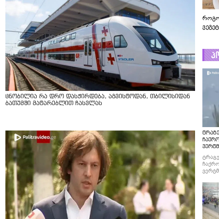
როგო
ვეგე
პ
ცნობილია რა დრო დასჭირდება, აგვისტოდან, თბილისიდან
ბათუმში მატარებლით ჩასვლას
ტრაგე
ჩაქრ
ვერტმ
ტრაგე
ჩაქრო
ვერტმ