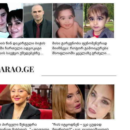
ლის წინ დაკარგული ბიჭის
მისი გარეგნობა ფენომენურად
ეში ჩართული ადვოკატი
მიიჩნევა: როგორ გამოიყურება
დის საეჭვო ქმედებებზე
მსოფლიოში ყველაზე გრძელი
რობს: "ქალბატონი უარს
წამწამების მქონე ბიჭი, რომელიც
დებს ინფორმაციის
ახლა 19 წლისაა?
დებაზე... წლობით
ინარეობდა საქმის
რცხვის ოპერაცია"
ნი პირველი შეხვედრა
"რას იტყოდნენ – ეკა ცუდად
ვნად მახსოვს..." - თათული
მღერისო?" - ეკა კვალიაშვილის