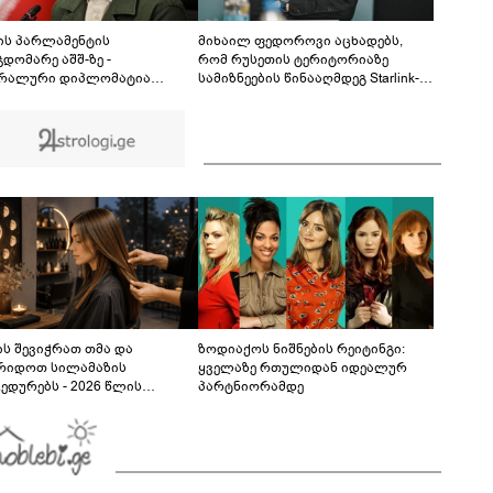
ინციდენტში მონაწილე ქალების მიმართ ამ
ეტაპზე ქვეყნიდან გაუსვლელობის
04:20
გადაწყვეტილება მიღებული არ არის" -
ის პარლამენტის
მიხაილ ფედოროვი აცხადებს,
პროკურორი
დომარე აშშ-ზე -
რომ რუსეთის ტერიტორიაზე
რალური დიპლომატია
სამიზნეების წინააღმდეგ Starlink-
დმებით მეორდება -
ის გამოყენების საკითხზე ილონ
რულეთ ვალდებულებები, მეტი
მასკთან მოლაპარაკებებს
რი არ გვჭირდება
აწარმოებს
ს შევიჭრათ თმა და
ზოდიაქოს ნიშნების რეიტინგი:
რიდოთ სილამაზის
ყველაზე რთულიდან იდეალურ
ედურებს - 2026 წლის
პარტნიორამდე
სტოს ასტროლოგიური
კვლევი