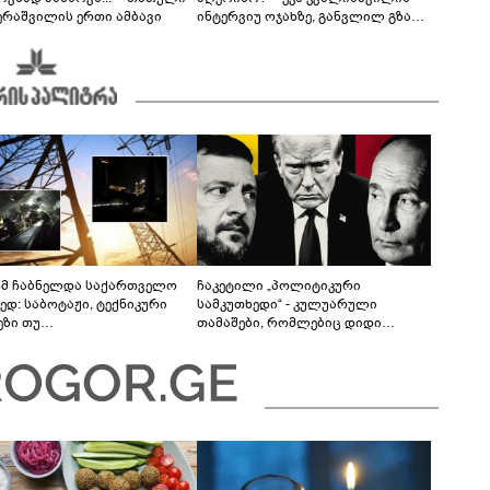
ერაშვილის ერთი ამბავი
ინტერვიუ ოჯახზე, განვლილ გზასა
და რთულ პერიოდზე
მ ჩაბნელდა საქართველო
ჩაკეტილი „პოლიტიკური
ედ: საბოტაჟი, ტექნიკური
სამკუთხედი“ - კულუარული
ეზი თუ
თამაშები, რომლებიც დიდი
როფესიონალიზმი?! -
სისხლის ფასად ჯდება
რო თვალჭრელიძის ანალიზი