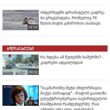
ინ­ტერ­ნეტ­ში დრა­მა­ტუ­ლი კად­რე­
ბი ვრცელდება, რომელიც 16
წლის ბიჭის გმირობას ასახავს
01:53
ბოლო სიახლეები
რა ხდება ამ წუთებში ხაშურში? -
კადრები ადგილიდან
00:11
"საკმარისზე მეტი ინფორმაცია
მაქვს პირადად" - რატომ გაითიშა
ელექტროენერგია საქართველოს
02:20
მასშტაბით რამდენჯერმე: რას
ამბობს ირაკლი კობახიძე?