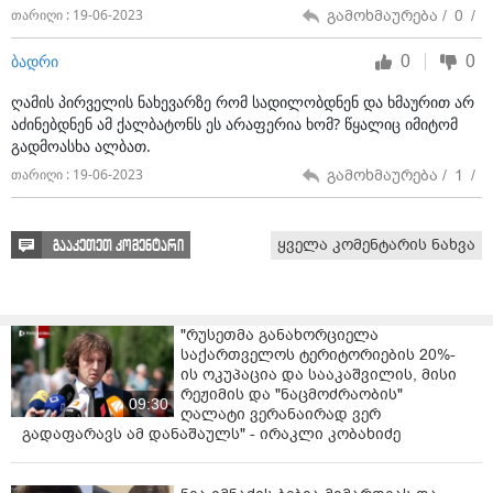
გამოხმაურება /
0
/
თარიღი : 19-06-2023
შესაბამისი განცხადებები უკვე შეტანილია
სამართალდამცავ ორგანოებში.
0
0
ბადრი
სხვათა შორის, ამ ქალბატონმა ჩვენს სტუმრებს
ღამის პირველის ნახევარზე რომ სადილობდნენ და ხმაურით არ
29.05.2022 წელსაც გადმოასხა თავზე წყალი.
აძინებდნენ ამ ქალბატონს ეს არაფერია ხომ? წყალიც იმიტომ
გადმოასხა ალბათ.
მართალია, განცხადება, ასევე განცხადება
პოლიციელთა უმოქმედობაზე მაშინაც იქნა
გამოხმაურება /
1
/
თარიღი : 19-06-2023
წარდგენილი, მაგრამ სრულიად იყო იგნორირებული -
აქედან მოდის დაუსჯელობის სინდრომი.
ყველა კომენტარის ნახვა
გააკეთეთ კომენტარი
სამართალდამცავო ორგანოებო!
ახლა მაინც აპირებთ იმოქმედოთ თუ ელოდებით,
სანამ სროლას აგვიტეხენ?" -ნათქვამია "ლუი კოფის"
"რუსეთმა განახორციელა
მიერ გავრცელებულ განცხადებაში.
საქართველოს ტერიტორიების 20%-
ის ოკუპაცია და სააკაშვილის, მისი
რეჟიმის და "ნაცმოძრაობის"
09:30
ღალატი ვერანაირად ვერ
გადაფარავს ამ დანაშაულს" - ირაკლი კობახიძე