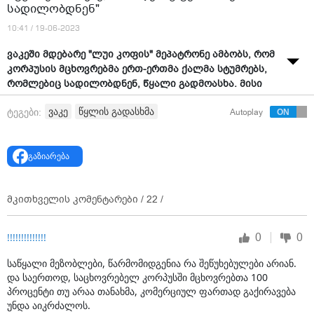
სადილობდნენ"
10:41 / 19-06-2023
ვაკეში მდებარე "ლუი კოფის" მეპატრონე ამბობს, რომ
კორპუსის მცხოვრებმა ერთ-ერთმა ქალმა სტუმრებს,
რომლებიც სადილობდნენ, წყალი გადმოასხა. მისი
თქმით, მეზობელს ადგილზე, სადაც "
ლუი კოფი"
ვაკე
წყლის გადასხმა
ტეგები:
Autoplay
მდებარეობს, თავისი კაფეს გახსნა უნდა.
"ჩვენი დევნა მეზობელი ქალბატონის მხრიდან
კვლავაც გრძელდება.
გაზიარება
დღეს, 0:30 სთ-ზე, მან საკუთარი ბინის აივნიდან ერთი
ვედრო წყალი გადმოღვარა ჩვენი სტუმრების თავზე,
მკითხველის კომენტარები /
22
/
რომლებიც ტერასაზე სადილობდნენ.
მიაქციეთ ყურადღება:
0
0
!!!!!!!!!!!!!!
სამი მცირეწლოვანი ბავშვის იქ ყოფნამ დამნაშავე
საწყალი მეზობლები, წარმომიდგენია რა შეწუხებულები არიან.
ვერ შეაჩერა.
და საერთოდ, საცხოვრებელ კორპუსში მცხოვრებთა 100
პროცენტი თუ არაა თანახმა, კომერციულ ფართად გაქირავება
ჩვენ საქმე გვაქვს აბსოლუტურ ბოროტებასთან.
უნდა აიკრძალოს.