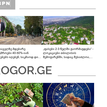
თაველზე მდებარე
„ფასები 2-3 წელში გაორმაგდება“ -
უმროები 40-50%-იან
ლოკაციები თბილისის
მებებს იღებენ, საკმაოდ დიდი
შემოგარენში, სადაც შესაძლოა,
ლისკენ წავალთ - მეგონა,
მიწები გაძვირდეს
ც მოიფიქრებდა და ბიზნესს
დებოდა“