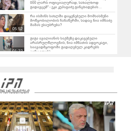
000 ლარს ოფიციალურად, სახალხოდ
გადავცემ" - ეკა კუპატაძე განცხადებას
ავრცელებს
რა ისმინს სახლში დაყენებული მომსასმენი
მოწყობილობის ჩანაწერში, სადაც ნია იმნაძე
მამას ესაუბრება?
05:52
გიგა ავალიანის საქმეზე დაკავებული
არასრულწლოვნის, ნია იმნაძის ადვოკატი,
საავადმყოფოში გადაღებულ კადრებს
01:22
ავრცელებს
ამ წუთეში ბათუმში, ე.წ. ხოფის ბაზრობაზე
ხანძარია
02:10
ვრცელდება ავარიის მომენტში გადაღებული
კადრები ბათუმიდან - "ვაიმე, ეს რა იყო, ყოჩაღ
"მარშრუტკის" მძღოლს"
00:20
"ამ ვიდეოს ნახვის შემდეგ, როდესაც დავურეკე
გურამის დედას ცალსახად განაცხადა..." - რას
ამბობს ადვოკატი ტარიელ კაკაბაძე?
03:57
"- გათა***ბულო, წადი და დაწერე განცხადება