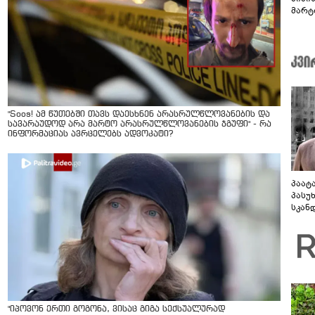
მარტ
ონაშ
"Soos! ამ წუთებში თავს დაესხნენ არასრულწლოვანების და
სავარაუდოდ არა მარტო არასრულწლოვანების ჯგუფი" - რა
ინფორმაციას ავრცელებს ადვოკატი?
პაატ
პასუ
სკან
"ყვე
კამა
გადმო
ტყუის
"იპოვონ ერთი გოგონა, ვისაც გიგა სექსუალურად