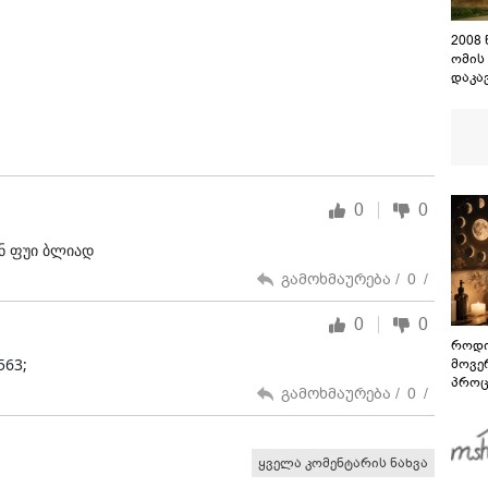
2008
ომის
დაკა
შენო
დაეშ
0
0
ენ ფუი ბლიად
გამოხმაურება /
0
/
0
0
როდი
563;
მოვე
პროც
გამოხმაურება /
0
/
აგვი
გზამ
ყველა კომენტარის ნახვა