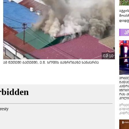
აგვის
მოას
დადგ
პ
02:10
ამ წუთეში ბათუმში, ე.წ. ხოფის ბაზრობაზე ხანძარია
ვრცე
გადაღ
კადრ
ცნობი
რას ა
პოლი
ვრცე
გადაღ
კადრე
ცნობი
რას ა
პოლი