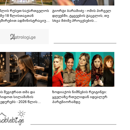
თუ დანაშაულს ჩავდივარ...- მემუქრები?" -
სოციალურ ქსელში სკანდალური კადრები
00:29
ვრცელდება
 წლის რუსეთ-საქართველოს
გიორგი ბარამიძე - ომის პირველ
 მე-18 წლისთავთან
დღეებში, ტყვეების გაცვლის, თუ
ვშირებით ადმინისტრაციულ
სხვა მძიმე პროცესების
ბებზე სახელმწიფო დროშები
აღსაწერად, სხვა სიტყვის
ვა
გამოყენება აჯობებდა - არასდროს
მითქვამს, რომ ჩვენები
ხელებაწეულს ან დატყვევებულს
"ხვრეტდნენ", ეგ არასდროს
მინახავს და არც რაიმე ფაქტი
ვიცი
ს შევიჭრათ თმა და
ზოდიაქოს ნიშნების რეიტინგი:
რიდოთ სილამაზის
ყველაზე რთულიდან იდეალურ
ედურებს - 2026 წლის
პარტნიორამდე
სტოს ასტროლოგიური
კვლევი