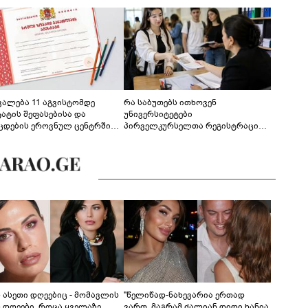
ევალება 11 აგვისტომდე
რა საბუთებს ითხოვენ
ტატის შეფასებისა და
უნივერსიტეტები
ცდების ეროვნულ ცენტრში
პირველკურსელთა რეგისტრაციის
გენა - დეტალები
დროს
ს ასეთი დღეებიც - მომავლის
"წელიწად-ნახევარია ერთად
ს დღეები, როცა ყველაზე
ვართ, მაგრამ ძალიან დიდი ხანია,