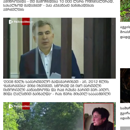
ავიწროებდა - თუ გამოჩნდება 10 000 ლარს ოფიციალურად,
სახალხოდ გადავცემ" - ეკა კუპატაძე განცხადებას
ავრცელებს
აგვის
მოას
დადგ
"2008 წელს საქართველო გადავარჩინეთ - აი, 2012 წლის
"გამარჯვება" ვინც იზეიმეთ, სწორედ ეგ იყო ქართული
ისტორიული კატასტროფა და რაც რუსმა ჯარით ვერ აიღო,
შიდა ღალატით გაინაღდა" - რას წერს მიხეილ სააკაშვილი
სამხ
გვირ
ადამ
ბუნებ
ლაბი