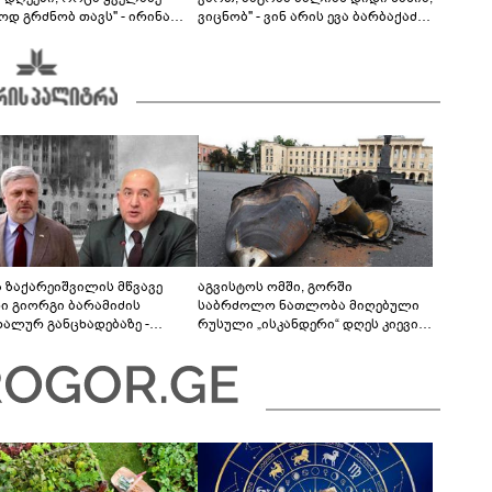
ოდ გრძნობ თავს" - ირინა
ვიცნობ" - ვინ არის ევა ბარბაქაძის
ვილის წერილი
რჩეული და როგორია მისი
სიყვარულის ამბავი
ა ზაქარეიშვილის მწვავე
აგვისტოს ომში, გორში
ხი გიორგი ბარამიძის
საბრძოლო ნათლობა მიღებული
დალურ განცხადებაზე -
რუსული „ისკანდერი“ დღეს კიევის
ლაფერი დეტალურად ვიცი...
მთავარ კოშმარად იქცა
ნში მოკლული ქართველები მე
ვასვენე... ბარამიძე კი
"