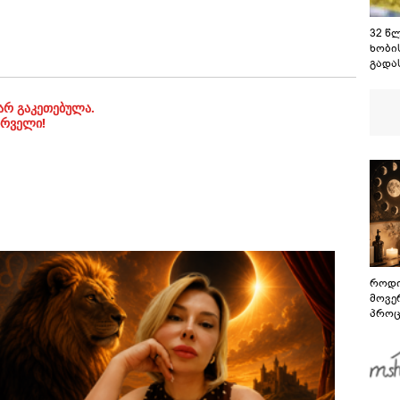
32 წ
ხობი
გადა
მაშვ
იპოვ
არ გაკეთებულა.
ირველი!
როდი
მოვე
პროც
აგვი
გზამ