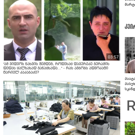
მარტ
ონაშ
03:57
"ამ ვიდეოს ნახვის შემდეგ, როდესაც დავურეკე გურამის
დედას ცალსახად განაცხადა..." - რას ამბობს ადვოკატი
ტარიელ კაკაბაძე?
პაატ
პასუ
სკან
"ყვე
კამა
გადმო
ტყუის