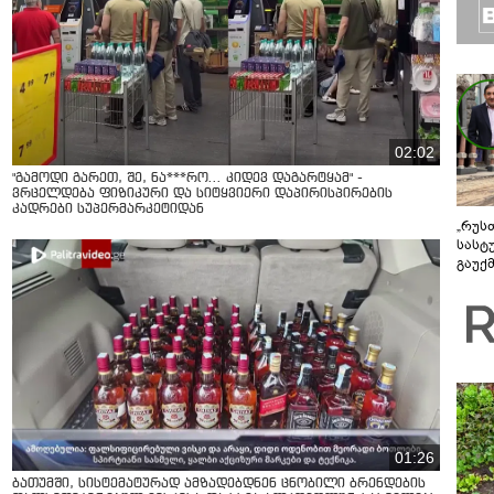
02:02
"გამოდი გარეთ, შე, ნა***რო... კიდევ დაგარტყამ" -
ვრცელდება ფიზიკური და სიტყვიერი დაპირისპირების
კადრები სუპერმარკეტიდან
„რუს
სასტ
გაუქ
ზარა
ვიღა
შეხვ
01:26
ბათუმში, სისტემატურად ამზადებდნენ ცნობილი ბრენდების