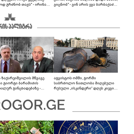
ოდ გრძნობ თავს" - ირინა
ვიცნობ" - ვინ არის ევა ბარბაქაძის
ვილის წერილი
რჩეული და როგორია მისი
სიყვარულის ამბავი
ა ზაქარეიშვილის მწვავე
აგვისტოს ომში, გორში
ხი გიორგი ბარამიძის
საბრძოლო ნათლობა მიღებული
დალურ განცხადებაზე -
რუსული „ისკანდერი“ დღეს კიევის
ლაფერი დეტალურად ვიცი...
მთავარ კოშმარად იქცა
ნში მოკლული ქართველები მე
ვასვენე... ბარამიძე კი
"