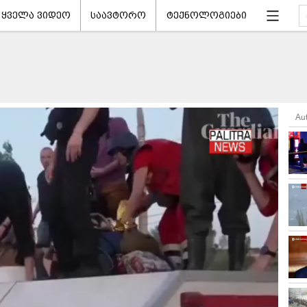
ყველა ვიდეო
საავტორო
ტექნოლოგიები
Au