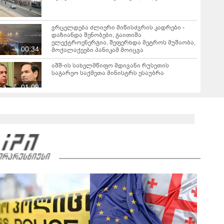
ვრცელდება ძლიერი მიწისძვრის კადრები -
დაზიანდა შენობები, გაითიშა
ელექტროენერგია, შეფერხდა მეტროს მუშაობა,
00:34
მოქალაქეები პანიკამ მოიცვა
აშშ-ის სახელმწიფო მდივანი რუსეთის
საგარეო საქმეთა მინისტრს ესაუბრა
01:09
რა ხდებოდა რუსეთ-უკრაინის ფრონტზე ბოლო
24 საათის განმავლობაში?
00:45
დაძაბულობა აშშ-სა და ირანს შორის - რას
აცხადებენ მხარეები?
00:46
მადრიდის ჩრდილოეთით მდებარე
გვადალახარას პროვინციაში გაჩენილმა
ხანძარმა 12000 ჰექტარი ფართობი მოიცვა
00:41
მალარიის შემთხვევები ევროპის ერთ-ერთ დიდ