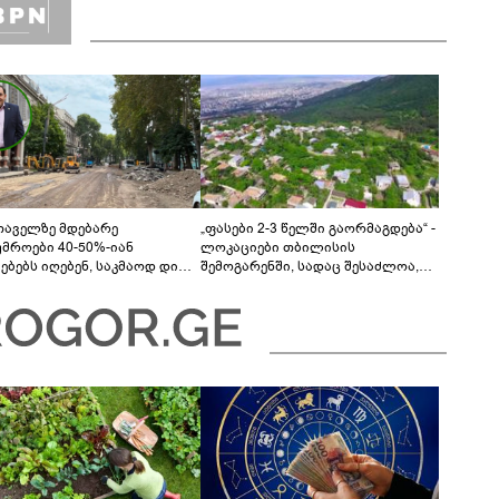
თაველზე მდებარე
„ფასები 2-3 წელში გაორმაგდება“ -
უმროები 40-50%-იან
ლოკაციები თბილისის
მებებს იღებენ, საკმაოდ დიდი
შემოგარენში, სადაც შესაძლოა,
ლისკენ წავალთ - მეგონა,
მიწები გაძვირდეს
ც მოიფიქრებდა და ბიზნესს
დებოდა“