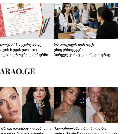
ევალება 11 აგვისტომდე
რა საბუთებს ითხოვენ
ტატის შეფასებისა და
უნივერსიტეტები
ცდების ეროვნულ ცენტრში
პირველკურსელთა რეგისტრაციის
გენა - დეტალები
დროს
ს ასეთი დღეებიც - მომავლის
"წელიწად-ნახევარია ერთად
ს დღეები, როცა ყველაზე
ვართ, მაგრამ ძალიან დიდი ხანია,