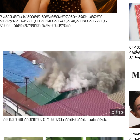
12 აგვისტოს სამყარო გადატრიალდება": მზის სრული
აბნელება, რომელიც ქვეყნებისა და ადამიანების ბედს
ვლის! - ასტროლოგის გაფრთხილება
ვის 
ატეს
გამო
წარდ
02:10
ამ წუთეში ბათუმში, ე.წ. ხოფის ბაზრობაზე ხანძარია
"არი
შიში