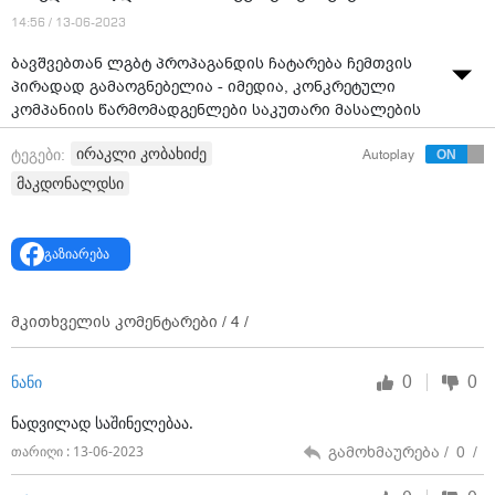
14:56 / 13-06-2023
ბავშვებთან ლგბტ პროპაგანდის ჩატარება ჩემთვის
პირადად გამაოგნებელია - იმედია, კონკრეტული
კომპანიის წარმომადგენლები საკუთარი მასალების
შინაარსებს გადახედავენ, - ამის შესახებ „ქართული
ირაკლი კობახიძე
ტეგები:
Autoplay
ოცნების“ თავმჯდომარემ, ირაკლი კობახიძემ,
განაცხადა, რითაც გამოეხმაურა გავრცელებულ
მაკდონალდსი
ინფორმაციას იმასთან დაკავშირებით, რომ
„მაკდონალდსში“ „ჰეფი მილის“ სასაჩუქრე მენიუში
გამოჩნდა წიგნი, რომელიც ბავშვებს ელტონ ჯონისა
გაზიარება
და მისი მამაკაცი მეუღლის, დევიდ ფერნიშის
საოცნებო ოჯახზე მოუთხრობს.
მკითხველის კომენტარები /
4
/
მისივე თქმით, მსგავსი შინაარსის მასალების
გავრცელება საზოგადოების აბსოლუტური
0
0
ნანი
უმრავლესობისთვის კატეგორიულად მიუღებელია
საქართველოში.
ნადვილად საშინელებაა.
გამოხმაურება /
0
/
თარიღი : 13-06-2023