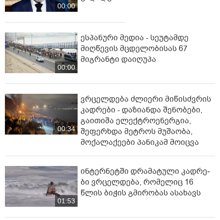
00:00
ესპანური მედია - სეუტამდე
მიღწევის მცდელობისას 67
მიგრანტი დაიღუპა
00:00
ვრცელდება ძლიერი მიწისძვრის
კადრები - დაზიანდა შენობები,
გაითიშა ელექტროენერგია,
00:34
შეფერხდა მეტროს მუშაობა,
მოქალაქეები პანიკამ მოიცვა
ინ­ტერ­ნეტ­ში დრა­მა­ტუ­ლი კად­რე­
ბი ვრცელდება, რომელიც 16
წლის ბიჭის გმირობას ასახავს
01:53