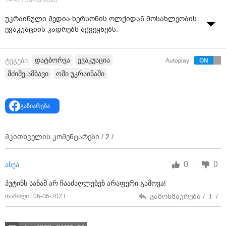
14:47 / 06-06-2023
უკრაინული მედია ხერსონის ოლქიდან მოსახლეობის
ევაკუაციის კადრებს აქვეყნებს.
კახოვკას ჰიდროელექტროსადგურის აფეთქების
შემდეგ წყალდიდობის გამო ხერსონის რაიონის
დატბორვა
ევაკუაცია
ტეგები:
Autoplay
მცხოვრებთა ევაკუაცია საგანგებო რეჟიმში
მძიმე ამბავი
ომი უკრაინაში
მიმდინარეობს. წყალმა საცხოვრებელი სახლები
დაფარა, მდინარე კოშევაია კი ნაპირებიდან
გადმოვიდა.
გაზიარება
მთლიანად დაიტბორა და წყლით დაიფარა ხერსონის
“დიდების პარკი“.
მკითხველის კომენტარები /
2
/
“საცოდაობა ტრიალებს, ყველაფერი იძირება“ - წერენ
ადილობრივები ვიდეოს კომენტარებში.
0
0
ასეა
პუტინს სანამ არ ჩააძაღლებენ არაფერი გამოვა!
გამოხმაურება /
1
/
თარიღი : 06-06-2023