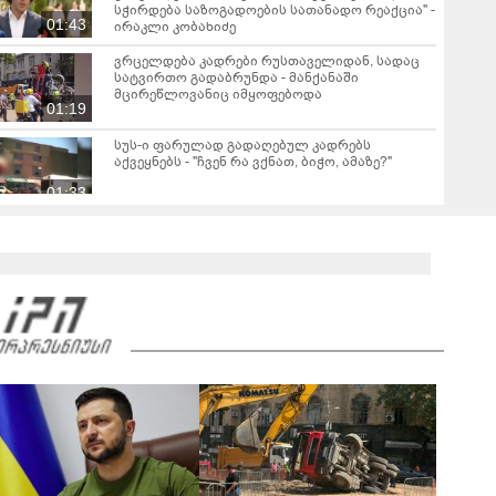
სჭირდება საზოგადოების სათანადო რეაქცია" -
01:43
ირაკლი კობახიძე
ვრცელდება კადრები რუსთაველიდან, სადაც
სატვირთო გადაბრუნდა - მანქანაში
მცირეწლოვანიც იმყოფებოდა
01:19
სუს-ი ფარულად გადაღებულ კადრებს
აქვეყნებს - "ჩვენ რა ვქნათ, ბიჭო, ამაზე?"
01:33
გიგა ავალიანის საქმეზე დაკავებული ნია
იმნაძე კლინიკიდან ზაჰესის დროებითი
მოთავსების იზოლატორში გადაიყვანეს
00:45
"თქვენი შეცდომა არის დანაშაულის ტოლფასი,
რომ­ლის გა­მოს­წო­რე­ბაც შე­უძ­ლე­ბე­ლია, ვა­დას­
ტუ­რებ წარ­სულ­ში თქვენ­და­მი დიდ პა­ტი­ვის­ცე­
01:40
მას" - ეკა კუპატაძე ნანუკა ჟორჟოლიანს
"დღეს ლანას პანაშვიდზე ვიყავით. ლანას
დედამ გვთხოვა, გვეთქვა" - რას წერს
არქიმანდრიტი ილია თოლორაია სოციალურ
00:45
ქსელში?
გიგა ავალიანის დედა განცხადებას