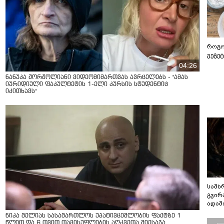
როგო
ვეგე
04:26
ნანუკა ჟორჟოლიანი ვიდეომიმართვას ავრცელებს - "ამას
იურიდიული ფაკულტეტის 1-ელი კურსის სტუდენტიც
იკითხავს"
სამხ
გვირ
ადამ
ბუნებ
ნიკა მელიას სასამართლოს უპატივცემლობის ფაქტზე 1
ლაბი
წლით და 6 თვით თავისუფლების აღკვეთა მიესაჯა