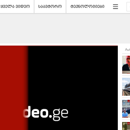
ყველა ვიდეო
საავტორო
ტექნოლოგიები
Au