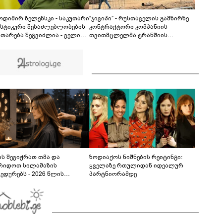
ავრცელებს - "თეთრად გავათენე, “ფეისბუქში”
ვერ შევედი, თუმცაღა გავიგე, რომ..."
01:09
დიმირ ზელენსკი - საკუთარი
“ჯივიპი” - რუსთაველის გამზირზე
სტიკური შესაძლებლობების
კონტრაქტორი კომპანიის
ითარება შეგვიძლია - ველით,
თვითმცლელმა ტრანშიის
უკრაინა საჭირო შედეგებს
კიდესთან ახლოს იმოძრავა,
–2027 წლებში მიაღწევს
რამაც ნიადაგის ჩამოშლა და
ტექნიკის მოცურება გამოიწვია,
გადაბრუნდა ავტომანქანა,
თვითმცლელში იმყოფებოდა
მცირეწლოვანი ბავშვი
ს შევიჭრათ თმა და
ზოდიაქოს ნიშნების რეიტინგი:
რიდოთ სილამაზის
ყველაზე რთულიდან იდეალურ
ედურებს - 2026 წლის
პარტნიორამდე
სტოს ასტროლოგიური
კვლევი