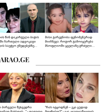
ლის წინ დაკარგული ბიჭის
მისი გარეგნობა ფენომენურად
ეში ჩართული ადვოკატი
მიიჩნევა: როგორ გამოიყურება
დის საეჭვო ქმედებებზე
მსოფლიოში ყველაზე გრძელი
რობს: "ქალბატონი უარს
წამწამების მქონე ბიჭი, რომელიც
დებს ინფორმაციის
ახლა 19 წლისაა?
დებაზე... წლობით
ინარეობდა საქმის
რცხვის ოპერაცია"
ნი პირველი შეხვედრა
"რას იტყოდნენ – ეკა ცუდად
ვნად მახსოვს..." - თათული
მღერისო?" - ეკა კვალიაშვილის