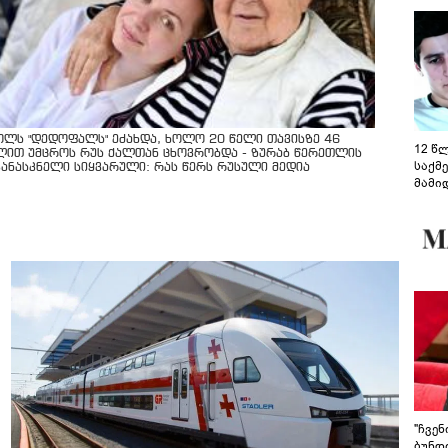
ოლს "დედოფალს" ეძახდა, ხოლო 20 წელი თავისზე 46
12 წ
ლით უმცროს რუს ქალთან ცხოვრობდა - ზურაბ წერეთლის
საქმ
კანასკნელი სიყვარული: რას წერს რუსული მედია
მამი
საუბ
აცხა
მოწო
მიმდ
ჩაფა
"ჩვე
ბუნდო