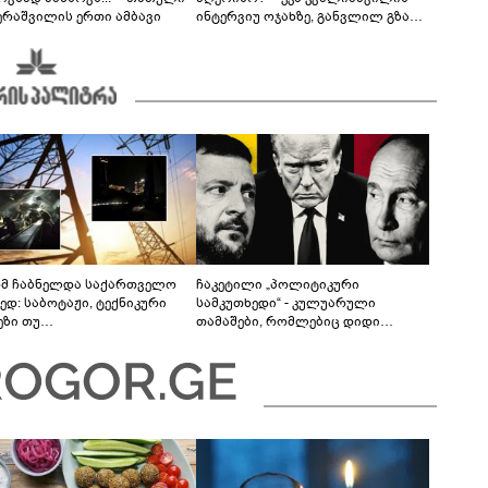
ერაშვილის ერთი ამბავი
ინტერვიუ ოჯახზე, განვლილ გზასა
და რთულ პერიოდზე
მ ჩაბნელდა საქართველო
ჩაკეტილი „პოლიტიკური
ედ: საბოტაჟი, ტექნიკური
სამკუთხედი“ - კულუარული
ეზი თუ
თამაშები, რომლებიც დიდი
როფესიონალიზმი?! -
სისხლის ფასად ჯდება
რო თვალჭრელიძის ანალიზი