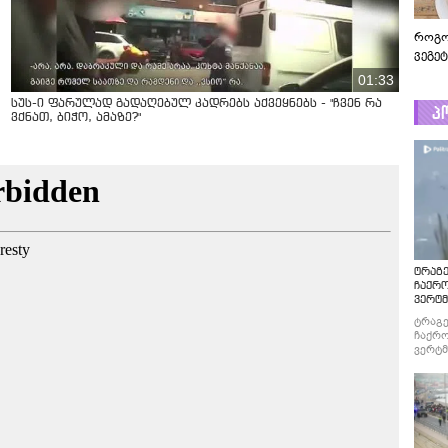
როგო
ვეგე
01:33
სუს-ი ფარულად გადაღებულ კადრებს აქვეყნებს - "ჩვენ რა
პ
ვქნათ, ბიჭო, ამაზე?"
ტრაგე
ჩაქრ
ვერტმ
ტრაგე
ჩაქრო
ვერტმ