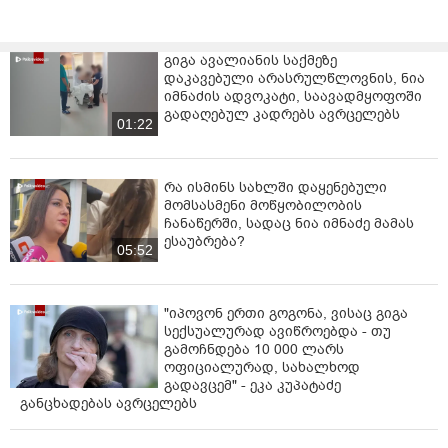
ხეთ­ში გრან­დი­ო­ზუ­ლი ქორ­წი­ლის­თვის ემ­ზა­დე­ბო­და.
ქორ­წი­ლი ლავ­რო­ვის სი­ძის, ალექ­სან­დრე ვი­ნო­კუ­რო­
ვის ძმას უნდა გქო­ნო­და.თუმ­ცა ცოტა ხნის წინ პრე­ზი­
გიგა ავალიანის საქმეზე
დენ­ტმა გა­ნა­ცხა­და, რომ დღეს სა­ქარ­თვე­ლო­ში სერ­გეი
დაკავებული არასრულწლოვნის, ნია
ლავ­რო­ვის სი­ძის ძმის ქორ­წი­ლი აღარ ჩა­ტარ­დე­ბა და
იმნაძის ადვოკატი, საავადმყოფოში
ოჯა­ხი სა­ქარ­თვე­ლო­დან გა­სუ­ლია. რო­გორც პრე­ზი­დენ­
გადაღებულ კადრებს ავრცელებს
01:22
ტმა აღ­ნიშ­ნა, ეს ქარ­თვე­ლი ხალ­ხის გა­მარ­ჯვე­ბაა (წა­ი­
კი­თხეთ: "ქორ­წი­ლი დღეს აღარ ჩა­ტარ­დე­ბა... მი­ვი­ღე
პი­რო­ბა შს მი­ნის­ტრის­გან, რომ ოჯა­ხი, რო­მე­ლიც ქორ­
რა ისმინს სახლში დაყენებული
წი­ლის მე­ო­რე ნა­ხევ­რის გა­დახ­დას აპი­რებ­და, წა­სუ­
მომსასმენი მოწყობილობის
ლია" - პრე­ზი­დენ­ტი).
ჩანაწერში, სადაც ნია იმნაძე მამას
ესაუბრება?
თა­ვად სას­ტუმ­რო "ყვარ­ლის ტბის" ად­მი­ნის­ტრა­ცია გუ­
05:52
შინ­დე­ლი­დან უარ­ყოფ­და ინ­ფორ­მა­ცი­ას, რომ რუ­სე­თის
ფე­დე­რა­ცი­ის სა­გა­რეო საქ­მე­თა მი­ნის­ტრის, სერ­გეი
ლავ­რო­ვის შვი­ლის მათ­თან სტუმ­რო­ბის შე­სა­ხებ. რო­
"იპოვონ ერთი გოგონა, ვისაც გიგა
სექსუალურად ავიწროებდა - თუ
გორც მათ მიერ გავ­რცე­ლე­ბულ გან­ცხა­დე­ბა­შია აღ­ნიშ­
გამოჩნდება 10 000 ლარს
ნუ­ლი, ლავ­რო­ვის გვა­რით სას­ტუმ­რო­ში სტუ­მა­რი არ
ოფიციალურად, სახალხოდ
ფიქ­სირ­დე­ბა და არც აქამ­დე და­ფიქ­სი­რე­ბუ­ლა.
გადავცემ" - ეკა კუპატაძე
განცხადებას ავრცელებს
ვის ეკუთ­ვნის სას­ტუმ­რო "ყვარ­ლის ტბა", რო­მე­ლიც გუ­
შინ­დე­ლი დღი­დან მოვ­ლე­ნე­ბის ეპი­ცენ­ტრშია?