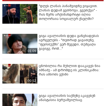
გზის საწყისი იყოს. წარუმატებლობა ხშირად იწვევს
"დღეს ლანას პანაშვიდზე ვიყავით.
გაასმაგებული ბრძოლის უნარის გამომუშავებას და
ლანას დედამ გვთხოვა, გვეთქვა" -
სწორი მიმართულების და მიზნების პოვნის შანსს!
რას წერს არქიმანდრიტი ილია
თოლორაია სოციალურ ქსელში?
თუ არ გაგიმართლათ საქმეში, პირადში, მეგობარში,
ნეგატიურ ენერგიას ნუ დაიგროვებთ, ეს აუცილებლად
მოგწამლავთ. გადაამუშავეთ და ახალი გზის საწყის
ენერგიად აქციეთ! სხვა შემთხვევაში მოიწამლებით. იქ
გიგა ავალიანის დედა განცხადებას
ავრცელებს - "თეთრად გავათენე,
სადაც თქვენი მომენტი და ბედნიერება დევს, ის
“ფეისბუქში” ვერ შევედი, თუმცაღა
მოძებნეთ.ნუ გვავიწყდება მადლობის თქმა, იმისთვის
გავიგე, რომ..."
რაც გვაქვს, გვქონია ან გვექნება.
01:09
მორალს ის ადამიანები კითხულობენ, ვინც თავის
სინდისთან არ არიან სუფთდები და ცდილობენ სხვისი
ცნობილია რა მუხლით დააკავეს ნია
განსჯით თავისი თავი გაამართლონ საკუთარ
იმნაძე - ამ დრომდე ის კლინიკაშია:
სინდისთან.თუ რაღაც შეგვეშლება , სინანულის
რას ამბობს ექიმი
შეგრძნებაც უნდა გამოვიმუშავოთ, ბოდიშის მოხდასაც
00:52
ტრ…კი უნდა."
გიგა ავალიანის საქმეზე აკავებენ
ანასტასია ბერუაშვილსაც