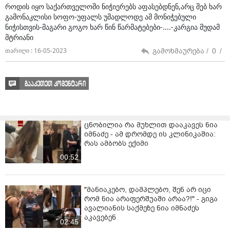
როდის იყო საქართველოში ნიჭიერებს აფასებდნენ,არც შებ ხარ
სკამებზე ჯდომას, სიმღერას და ცეკვა-თამაშს. სულ
გამონაკლისი სოფო-უფალს უმადლოდე ამ მონიჭებული
სხვისი ბრალია,იმიტომ რომ სულ თავის მოტყუებაა.
ნიჭისთვის-მაგარი გოგო ხარ წინ წარმატებები-....-კარგია მუდამ
მტრიანი
თავის მოტყუებაში დიდი სიმშვიდეა და პატარა
საჯდომი.ხოდა,ჩემო ლამაზო სამშობლო,ძაან
გამოხმაურება /
0
/
თარიღი : 16-05-2023
მიყვარხარ,მარა რავი.ა და ხო, დათო
ფორჩხიძე,თქვენი,ძველების ენაზე გეტყვი: შენი
“ბავშვი” ტყეში დარბის."
გააკეთეთ კომენტარი
რის შემდეგაც სტატუსი სოფო ტოროშელიძემაც
დაწერა:
ცნობილია რა მუხლით დააკავეს ნია
დაუნახავობა, უმადურობა და მადლიერების
იმნაძე - ამ დრომდე ის კლინიკაშია:
შეგრძნების არ ქონა ყველაზე ცუდი თვისებაა რაც
რას ამბობს ექიმი
ადამიანს შეიძლება ქონდეს. როდესაც ვწვებით ,
00:52
ძილის წინ , არ არსებობს ადამიანი ვისაც თავის
სინდისთან არ უწევს მარტო დარჩენა.
"მანიაკებო, დამპლებო, შენ არ იცი
მანდ გადის ის ზღვარი სადაც ჩვენი მთავარი
რომ ნია არაფერშუაში არაა?!" - გიგა
ღირებულებები ჩნდება , სინდისთან ვერ ვიტყუებით.
ავალიანის საქმეზე ნია იმნაძეს
სინდისი გვაქცევს ადამიანებად!როდესაც მორალს
აკავებენ
02:45
კითხულობ , უნდა დაფიქრდე, შემთხვევით შენც ხომ