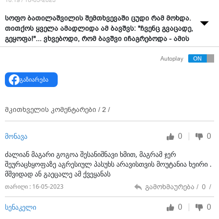
16:19 / 16-05-2023
სოფო ბათილაშვილის შემთხვევაში ცუდი რამ მოხდა.
თითქოს ყველა ამადლიდა ამ ბავშვს: "ჩვენც გვაცადე,
გეყოფა!"... ვხვებოდი, რომ ბავშვი იჩაგრებოდა - ამის
შესახებ დათო ფორჩხიძემ გადაცემაში "ნოესთან"
Autoplay
გააცხადა.
დათო ფორჩხიძის განცხადებას სოფო ბათილაშვილი
გაზიარება
სოციალურ ქსელში გამოეხმაურა:
"ნოე სულაბერიძე გვარით რომ მომიხსენიებს,ალბათ
მკითხველის კომენტარები /
2
/
ბოტანიკის მასწავლებელია ჩემი. ან ქეისი შევიდა
ისტორიაში როგორც “ბათილაშვილის საქმე” და
0
0
მონავა
მოვლენებს ჩამოვრჩი. დათო ფორჩხიძეს და მის
კოლეგებს რაც შეეხება, მეტი გულწრფელობა, ან
ძალიან მაგარი გოგოა შესანიშნავი ხმით, მაგრამ ჯერ
საერთოდ დუმილი იქნებოდა ჩემი რჩევა. ერთი უნდა
შეურაცხყოფაზე აგრესიულ პასუხს არავისთვის მოუტანია ხეირი .
ითქვას, დათო ფორჩხიძეს ადამიანურად მოუკვდა
მშვიდად ან გაეცალე ამ ქვეყანას
გული ჩემზე და ეს საცოდავი ესაო, დამიცვა.
გამოხმაურება /
0
/
თარიღი : 16-05-2023
მართლა ეს საცოდავები-მეთქი, ვფიქრობდი, რო
გავიგე რეები ტრიალებდა და მაინც ყველა ბოლომდე
0
0
სენაკელი
თავმომწონედ განაგრძობდა ჟიურის თუ არაჟიურის