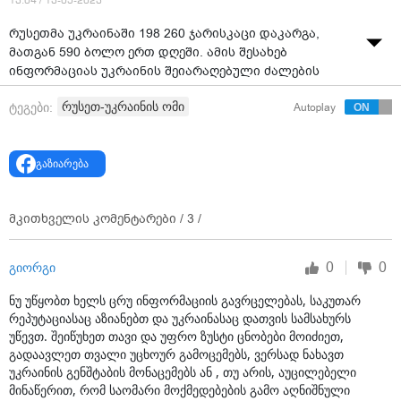
13:04 / 13-05-2023
რუსეთმა უკრაინაში 198 260 ჯარისკაცი დაკარგა,
მათგან 590 ბოლო ერთ დღეში. ამის შესახებ
ინფორმაციას უკრაინის შეიარაღებული ძალების
გენერალური შტაბი ავრცელებს.
რუსეთ-უკრაინის ომი
ტეგები:
Autoplay
უკრაინის გენშტაბის მიერ გავრცელებული
ინფორმაციის თანახმად, ჯამში, ომის დაწყებიდან
დღემდე, განადგურებულია 3 751 ტანკი, 7 307
გაზიარება
ჯავშანმანქანა, 3 095 საარტილერიო სისტემა, 561
ერთეული ზალპური ცეცხლის რეაქტიულ სისტემა, 314
საჰაერო თავდაცვის სისტემა, 308 თვითმფრინავი, 294
მკითხველის კომენტარები /
3
/
ვერტმფრენი, 2 665 ოპერატიულ-ტაქტიკური დონის
უპილოტო საფრენ აპარატი, 970 ფრთოსანი რაკეტა, 18
0
0
გიორგი
გემი/ნავი, 6 011 საავტომობილო ტექნიკა და საწვავის
ავზი, 402 ერთეული სპეცტექნიკა.
ნუ უწყობთ ხელს ცრუ ინფორმაციის გავრცელებას, საკუთარ
რეპუტაციასაც აზიანებთ და უკრაინასაც დათვის სამსახურს
უწევთ. შეიწუხეთ თავი და უფრო ზუსტი ცნობები მოიძიეთ,
გადაავლეთ თვალი უცხოურ გამოცემებს, ვერსად ნახავთ
უკრაინის გენშტაბის მონაცემებს ან , თუ არის, აუცილებელი
მინაწერით, რომ საომარი მოქმედებების გამო აღნიშნული