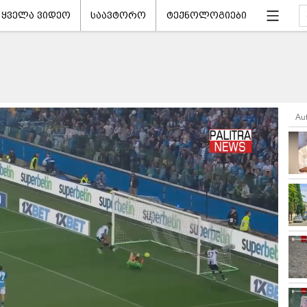
ყველა ვიდეო
საავტორო
ტექნოლოგიები
Au