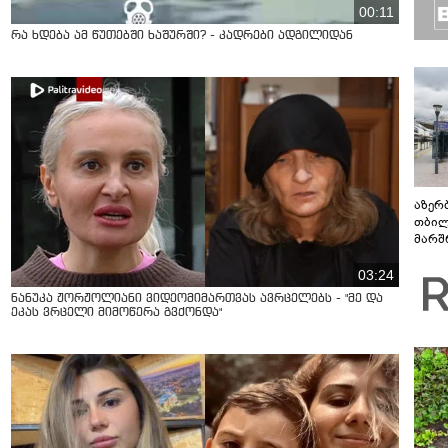
00:11
რა ხდება ამ წუთებში ხაშურში? - კადრები ადგილიდან
აზერ
თბილ
მარშ
პერი
03:24
ნანუკა ჟორჟოლიანი ვიდეომიმართვას ავრცელებს - "მე და
ეკას ვრცელი მიმოწერა გვქონდა"