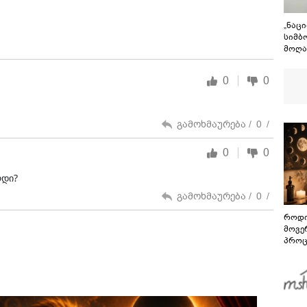
„ნაც
სიმბ
მოღა
საქა
თავი
0
0
გმირ
გამოხმაურება /
0
/
0
0
რდი?
გამოხმაურება /
0
/
როდი
მოვე
პროც
აგვი
გზამ