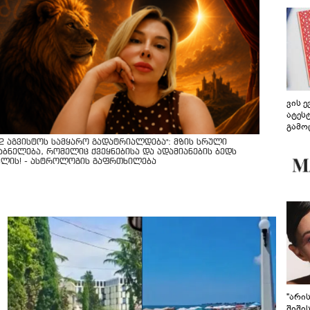
ვის 
ატეს
გამო
წარდ
12 აგვისტოს სამყარო გადატრიალდება": მზის სრული
აბნელება, რომელიც ქვეყნებისა და ადამიანების ბედს
ვლის! - ასტროლოგის გაფრთხილება
"არი
შიში