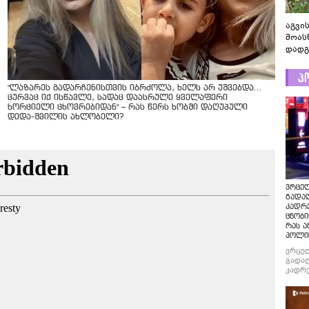
აგვის
მოას
დადგ
პ
"ლაზარეს გადარჩენისთვის იბრძოლა, ხელს არ უშვებდა…
ცურვაც იქ ისწავლე, სადაც დაასრულე ყველაფერი
ხორციელი ცხოვრებიდან" – რას წერს ხობში დაღუპული
დედა-შვილის ახლობელი?
ვრცე
გადაღ
კადრ
ცნობი
რას ა
პოლი
ვრცე
გადაღ
კადრე
ცნობი
რას ა
პოლი