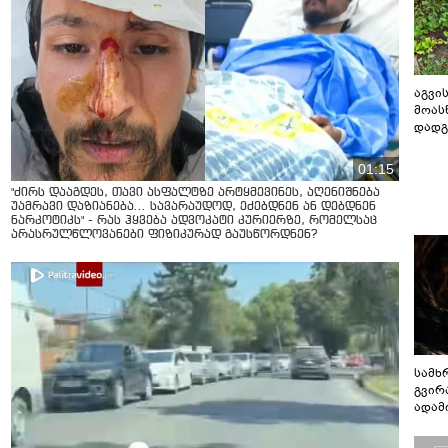
აგვის
მოას
დადგ
01:15
"ძირს დააგდეს, თავი ასფალტზე არტყმევინეს, აღენიშნება
უამრავი დაზიანება... სავარაუდოდ, ეძებდნენ ან დებდნენ
ნარკოტიკს" - რას ჰყვება ადვოკატი კურიერზე, რომელსაც
არასრულწლოვანები ფიზიკურად გაუსწორდნენ?
სამხ
გვირ
ადამ
ბუნებ
ლაბი