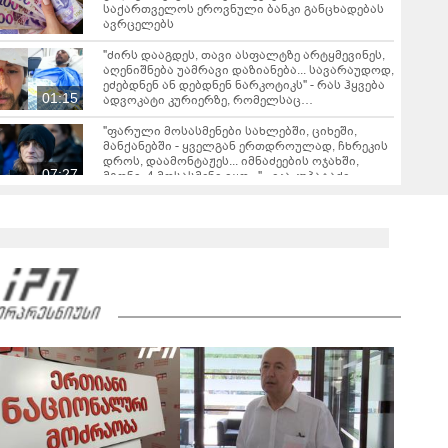
საქართველოს ეროვნული ბანკი განცხადებას
ავრცელებს
"ძირს დააგდეს, თავი ასფალტზე არტყმევინეს,
აღენიშნება უამრავი დაზიანება... სავარაუდოდ,
ეძებდნენ ან დებდნენ ნარკოტიკს" - რას ჰყვება
01:15
ადვოკატი კურიერზე, რომელსაც
არასრულწლოვანები ფიზიკურად
გაუსწორდნენ?
"ფარული მოსასმენები სახლებში, ციხეში,
მანქანებში - ყველგან ერთდროულად, ჩხრეკის
დროს, დაამონტაჟეს... იმნაძეების ოჯახში,
07:27
მგონი, 4 მოსასმენი იყო..." - ეკა კუპატაძე
"ახლა ერთი წინადადება რომ ვთქვა, ის გახდის
ნათელს, რატომ იყო ნია იმნაძე წამქეზებელი...
ნია იმნაძისგან გამოსული ინფორმაციაა ეს" -
02:07
ეკა კუპატაძე
თბილისის გარკვეულ ქუჩებზე ავტომობილით
მოძრაობა იზრუდება - თბილისის მერია
ინფორმაციას ავრცელებს
"Soos! ამ წუთებში თავს დაესხნენ
არასრულწლოვანების და სავარაუდოდ არა
მარტო არასრულწლოვანების ჯგუფი" - რა
ინფორმაციას ავრცელებს ადვოკატი?
მარშის - „გვახსოვს გმირები, გვახსოვს მტერი” -