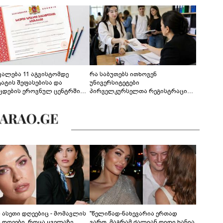
ევალება 11 აგვისტომდე
რა საბუთებს ითხოვენ
ტატის შეფასებისა და
უნივერსიტეტები
ცდების ეროვნულ ცენტრში
პირველკურსელთა რეგისტრაციის
გენა - დეტალები
დროს
ს ასეთი დღეებიც - მომავლის
"წელიწად-ნახევარია ერთად
ს დღეები, როცა ყველაზე
ვართ, მაგრამ ძალიან დიდი ხანია,