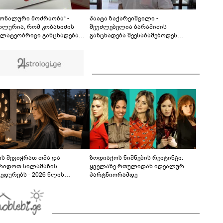
მონაწილეებმა გმირთა მემორიალთან
სანთლები დაანთეს და გმირების ხსოვნას
00:44
პატივი მიაგეს: კადრები ადგილიდან
იონალური მოძრაობა“ -
პაატა ზაქარეიშვილი -
ოლურია, რომ კობახიძის
შეუძლებელია ბარამიძის
ლატეობრივი განცხადება
განცხადება შეესაბამებოდეს
რთველოს
სინამდვილეს, ეს არის მისი
სუფლებისთვის შეწირული
მოსაზრება, აბსოლუტურად
ების მემორიალზე გაკეთდა
ამოვარდნილი რეალობიდან - არ
მიმაჩნია, რომ ამის გამო მის
წინააღმდეგ სისხლის სამართლის
საქმე უნდა აღიძრას
ს შევიჭრათ თმა და
ზოდიაქოს ნიშნების რეიტინგი:
რიდოთ სილამაზის
ყველაზე რთულიდან იდეალურ
ედურებს - 2026 წლის
პარტნიორამდე
სტოს ასტროლოგიური
კვლევი