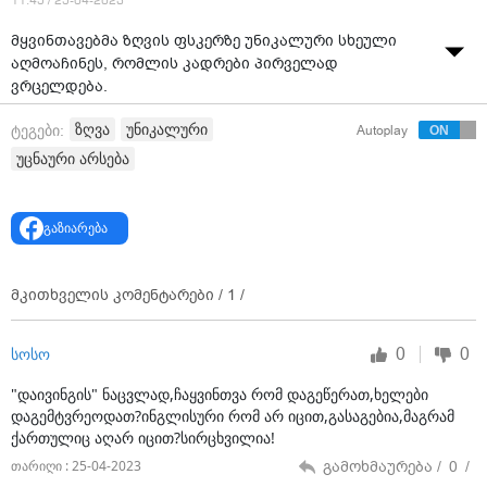
11:45 / 25-04-2023
მყვინთავებმა ზღვის ფსკერზე უნიკალური სხეული
აღმოაჩინეს, რომლის კადრები პირველად
ვრცელდება.
ზღვის ფსკერის ჭიაყელა.
ზღვა
უნიკალური
ტეგები:
Autoplay
უცნაური არსება
მყვინთავები ახალ ზელანდიაში, ვულკან “ვაკაარის“
სანაპიროსთან დაივინგობდნენ,
გაზიარება
როდესაც 26 ფუტის სიგრძის ეს ზღვის ჭიაყელა
დაინახეს.
მისი ოფიციალური სახელია - pyrosome.
მკითხველის კომენტარები /
1
/
ის არ არის ქმნილება, არამედ ათასობით
0
0
სოსო
ინდივიდუალური ორგანიზმის, zooid-ების კოლონიებს
წარმოადგენს.
"დაივინგის" ნაცვლად,ჩაყვინთვა რომ დაგეწერათ,ხელები
დაგემტვრეოდათ?ინგლისური რომ არ იცით,გასაგებია,მაგრამ
ერთი zooid-ის სიგრძე რამდენიმე მილიმეტრია, მათი
ქართულიც აღარ იცით?სირცხვილია!
კოლონიები კი შესაძლოა ათეულობით მეტრი იყოს.
გამოხმაურება /
0
/
თარიღი : 25-04-2023
წყარო: UNILAD