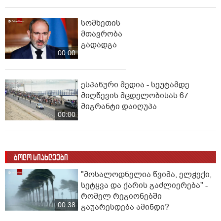
სომხეთის
მთავრობა
გადადგა
00:00
ესპანური მედია - სეუტამდე
მიღწევის მცდელობისას 67
მიგრანტი დაიღუპა
00:00
ბოლო სიახლეები
"მოსალოდნელია წვიმა, ელ­ჭე­ქი,
სე­ტყვა და ქა­რის გაძ­ლი­ე­რე­ბა" -
რომელ რეგიონებში
00:38
გაუარესდება ამინდი?