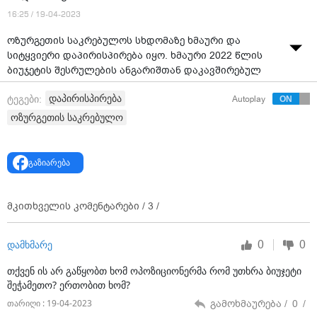
16:25 / 19-04-2023
ოზურგეთის საკრებულოს სხდომაზე ხმაური და
სიტყვიერი დაპირისპირება იყო. ხმაური 2022 წლის
ბიუჯეტის შესრულების ანგარიშთან დაკავშირებულ
საკითხს მოჰყვა.
დაპირისპირება
ტეგები:
Autoplay
„ერთიანი ნაციონალური მოძრაობის“ წევრმა თათია
ოზურგეთის საკრებულო
ნიკოლაშვილმა ბიუჯეტის შესრულება გააკრიტიკა და
განაცხადა, რომ ის წარუმატებელია. მისი თქმით,
გასული წლის ბიუჯეტის მხოლოდ 72 პროცენტია
გაზიარება
შესრულებული, მათ შორის ინფრასტრუქტურის ნაწილი
60 პროცენტით იქნა ათვისებული, მაშინ, როცა
ადმინისტრაციული ხარჯები, ანუ ხელფასების ნაწილი
მკითხველის კომენტარები /
3
/
მუნიციპალიტეტმა 92 პროცენტით აითვისა.
უმრავლესობამ ნიკოლაშვილის აღნიშნულ
0
0
დამხმარე
განცხადებას სიცრუე უწოდა. „ქართული ოცნების“
თქვენ ის არ გაწყობთ ხომ ოპოზიციონერმა რომ უთხრა ბიუჯეტი
დეპუტატების თქმით, ოპოზიცია საკრებულოს
შეჭამეთო? ერთობით ხომ?
მუშაობაში, ბიუჯეტის დაგეგმვასა და მასთან
დაკავშირებულ განხილვებში მონაწილეობას არ იღებს
გამოხმაურება /
0
/
თარიღი : 19-04-2023
და მუდამ კრიტიკით არის დაკავებული. მათივე