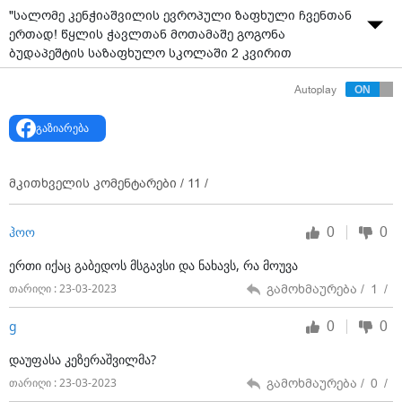
"სალომე კენჭიაშვილის ევროპული ზაფხული ჩვენთან
ერთად! წყლის ჭავლთან მოთამაშე გოგონა
ბუდაპეშტის საზაფხულო სკოლაში 2 კვირით
გაემგზავრება.გვიხარია, რომ თუნდაც ერთი ოცნება
Autoplay
ავუსრულეთ სალომეს! " - ამის შესახებ "One World -
სწავლა საზღვარგარეთ" სოციალურ ქსელში წწერს.
გაზიარება
მკითხველის კომენტარები /
11
/
0
0
ჰოო
ერთი იქაც გაბედოს მსგავსი და ნახავს, რა მოუვა
გამოხმაურება /
1
/
თარიღი : 23-03-2023
0
0
g
დაუფასა კეზერაშვილმა?
გამოხმაურება /
0
/
თარიღი : 23-03-2023