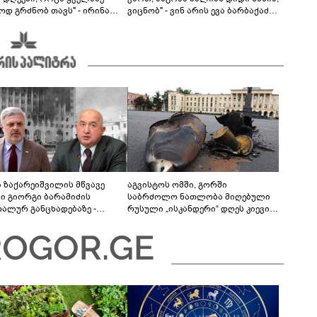
ოდ გრძნობ თავს" - ირინა
ვიცნობ" - ვინ არის ევა ბარბაქაძის
ვილის წერილი
რჩეული და როგორია მისი
სიყვარულის ამბავი
ა ზაქარეიშვილის მწვავე
აგვისტოს ომში, გორში
ხი გიორგი ბარამიძის
საბრძოლო ნათლობა მიღებული
დალურ განცხადებაზე -
რუსული „ისკანდერი“ დღეს კიევის
ლაფერი დეტალურად ვიცი...
მთავარ კოშმარად იქცა
ნში მოკლული ქართველები მე
ვასვენე... ბარამიძე კი
"