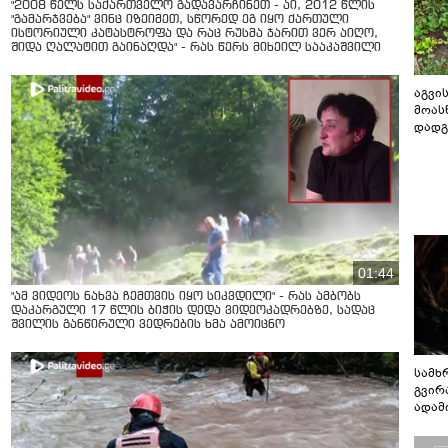
"2008 წელს საქართველო გადავარჩინეთ - აი, 2012 წლის
"გამარჯვება" ვინც იზეიმეთ, სწორედ ეგ იყო ქართული
ისტორიული კატასტროფა და რაც რუსმა ჯარით ვერ აიღო,
შიდა ღალატით გაინაღდა" - რას წერს მიხეილ სააკაშვილი
აგვის
მოას
დადგ
01:44
"ამ ვიდეოს ნახვა ჩემთვის იყო სიკვდილი" - რას ამბობს
დაკარგული 17 წლის ბიჭის დედა ვიდეოკადრებზე, სადაც
შვილის განწირული ვედრების ხმა ამოიცნო
სამხ
გვირ
ადამ
ბუნებ
ლაბი