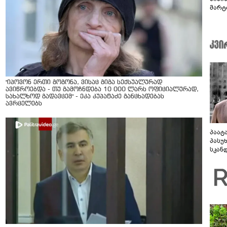
მარტ
ონაშ
"იპოვონ ერთი გოგონა, ვისაც გიგა სექსუალურად
ავიწროებდა - თუ გამოჩნდება 10 000 ლარს ოფიციალურად,
სახალხოდ გადავცემ" - ეკა კუპატაძე განცხადებას
ავრცელებს
პაატ
პასუ
სკან
"ყვე
კამა
გადმო
ტყუის