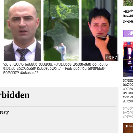
აგვის
მოას
დადგ
პ
03:57
"ამ ვიდეოს ნახვის შემდეგ, როდესაც დავურეკე გურამის
დედას ცალსახად განაცხადა..." - რას ამბობს ადვოკატი
ტარიელ კაკაბაძე?
ვრცე
გადაღ
კადრ
ცნობი
რას ა
პოლი
ვრცე
გადაღ
კადრე
ცნობი
რას ა
პოლი