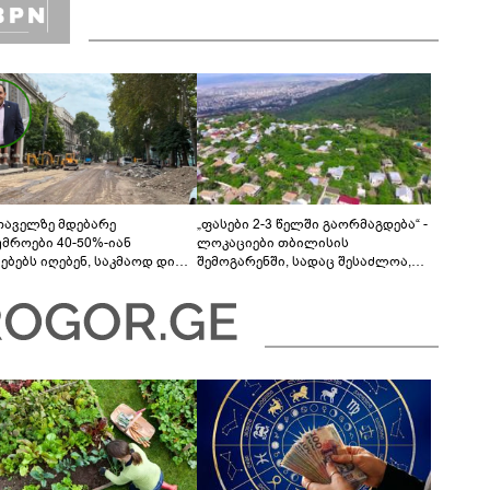
თაველზე მდებარე
„ფასები 2-3 წელში გაორმაგდება“ -
უმროები 40-50%-იან
ლოკაციები თბილისის
მებებს იღებენ, საკმაოდ დიდი
შემოგარენში, სადაც შესაძლოა,
ლისკენ წავალთ - მეგონა,
მიწები გაძვირდეს
ც მოიფიქრებდა და ბიზნესს
დებოდა“