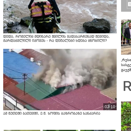
დედა, რომელიც მდინარე შვილის გადასარჩენად შევიდა,
გარდაცვლილი იპოვეს - რა დეტალები ხდება ცნობილი?
„რუს
სასტ
გაუქ
ზარა
ვიღა
შეხვ
02:10
ამ წუთეში ბათუმში, ე.წ. ხოფის ბაზრობაზე ხანძარია