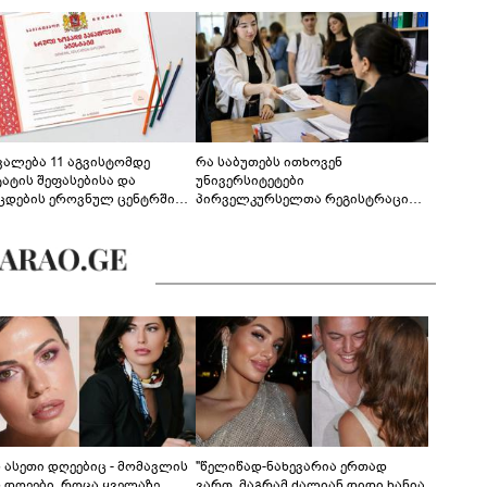
ევალება 11 აგვისტომდე
რა საბუთებს ითხოვენ
ტატის შეფასებისა და
უნივერსიტეტები
ცდების ეროვნულ ცენტრში
პირველკურსელთა რეგისტრაციის
გენა - დეტალები
დროს
ს ასეთი დღეებიც - მომავლის
"წელიწად-ნახევარია ერთად
ს დღეები, როცა ყველაზე
ვართ, მაგრამ ძალიან დიდი ხანია,