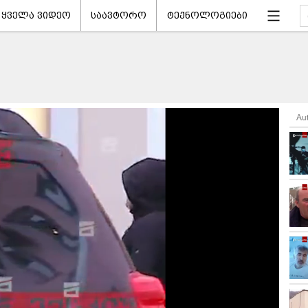
ყველა ვიდეო
საავტორო
ტექნოლოგიები
Au