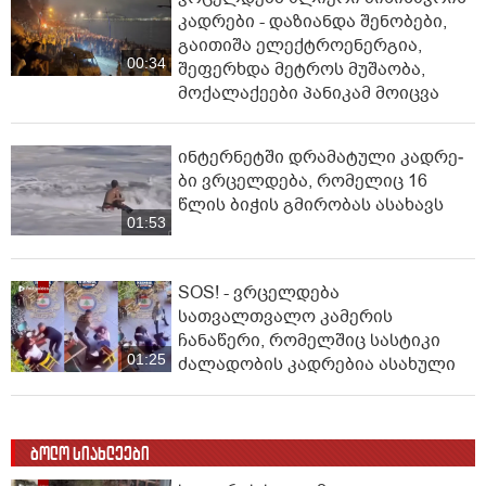
კადრები - დაზიანდა შენობები,
გაითიშა ელექტროენერგია,
00:34
შეფერხდა მეტროს მუშაობა,
მოქალაქეები პანიკამ მოიცვა
ინ­ტერ­ნეტ­ში დრა­მა­ტუ­ლი კად­რე­
ბი ვრცელდება, რომელიც 16
წლის ბიჭის გმირობას ასახავს
01:53
SOS! - ვრცელდება
სათვალთვალო კამერის
ჩანაწერი, რომელშიც სასტიკი
01:25
ძალადობის კადრებია ასახული
ბოლო სიახლეები