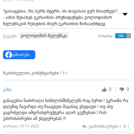
20:20 / 15-11-2022
"გასაგებია, რა სურს მტერს, ის თავისას ვერ მიაღწევს",
- ამის შესახებ უკრაინის პრეზიდენტმა ვოლოდიმირ
ზელენსკიმ რუსეთის მიერ უკრაინის წინააღმდეგ
მასიური სარაკეტო თავდასხმის საპასუხოდ
ვოლოდიმირ ზელენსკი
ტეგები:
Autoplay
გავრცელებულ ვიდეომიმართვაში განაცხადა.
მისი თქმით, უკრაინის მიმართ რუსეთის მიერ
გასროლილი რაკეტების უმეტესობა ენერგეტიკული
გაზიარება
ინფრასტრუქტურის ობიექტების წინააღმდეგაა.
პრეზიდენტმა აღნიშნა, რომ ქვეყანაში კიდევ 20
მკითხველის კომენტარები /
1
/
სარაკეტო დარტყმაა მოსალოდნელი.
„ამიტომ ძალიან გთხოვთ: თავს გაუფრთხილდით და
0
0
კახა
გარკვეული დრო თავშესაფარში იყავით. ვიცი, რომ
გასაგებია ნაძირალა სისხლისმსმელებს რაც სურთ ! უკრაინა რა
დარტყმების გამო ბევრ ქალაქში ელექტროენერგია
დღეშიც ჩავარდა თუ ჩააგდეთ მაგასაც ვხედავთ ! თუ ასე
გაითიშა. ვმუშაობთ, ყველაფერს აღვადგენთ,
გაგრძელდა იმფრასტრუქტურა აღარ გექნებათ ! რას
ყველაფერს გადავიტანთ”, - თქვა ზელენსკიმ.
უპირისპირებთ ამ უბედურებას ?!
გამოხმაურება /
0
/
თარიღი : 15-11-2022