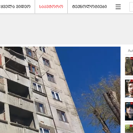
ყველა ვიდეო
საავტორო
ტექნოლოგიები
Au