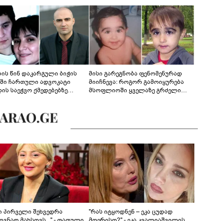
ლის წინ დაკარგული ბიჭის
მისი გარეგნობა ფენომენურად
ეში ჩართული ადვოკატი
მიიჩნევა: როგორ გამოიყურება
დის საეჭვო ქმედებებზე
მსოფლიოში ყველაზე გრძელი
რობს: "ქალბატონი უარს
წამწამების მქონე ბიჭი, რომელიც
დებს ინფორმაციის
ახლა 19 წლისაა?
დებაზე... წლობით
ინარეობდა საქმის
რცხვის ოპერაცია"
ნი პირველი შეხვედრა
"რას იტყოდნენ – ეკა ცუდად
ვნად მახსოვს..." - თათული
მღერისო?" - ეკა კვალიაშვილის