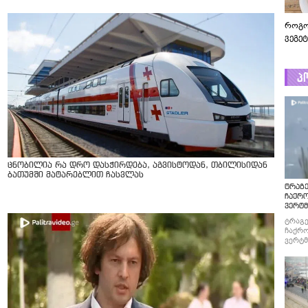
როგო
ვეგე
პ
ცნობილია რა დრო დასჭირდება, აგვისტოდან, თბილისიდან
ბათუმში მატარებლით ჩასვლას
ტრაგე
ჩაქრ
ვერტმ
ტრაგე
ჩაქრო
ვერტმ