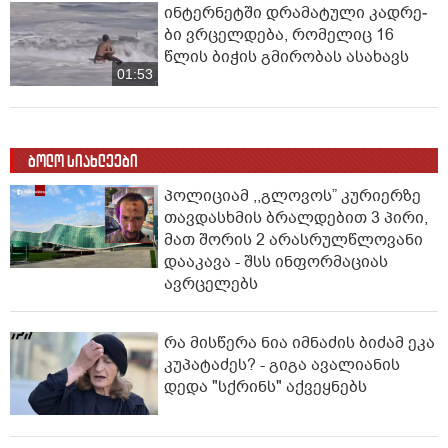
ინ­ტერ­ნეტ­ში დრა­მა­ტუ­ლი კად­რე­
ბი ვრცელდება, რომელიც 16
წლის ბიჭის გმირობას ასახავს
01:53
ბოლო სიახლეები
პოლიციამ ,,გლოვოს” კურიერზე
თავდასხმის ბრალდებით 3 პირი,
მათ შორის 2 არასრულწლოვანი
დააკავა - შსს ინფორმაციას
ავრცელებს
რა მისწერა ნია იმნაძის ბიძამ ეკა
კუპატაძეს? - გიგა ავალიანის
დედა "სქრინს" აქვეყნებს