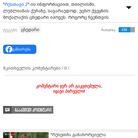
"
რუსთავი 2
"-ის ინფორმაციით, თბილისში,
ლუბლიანას ქუჩაზე, სავარაუდოდ, უცხო ქვეყნის
მოქალაქის ცხედარი იპოვეს. როგორც ჩვენთვის
ხდება ცნობილი, გარდაცვალება, სავარაუდოდ,
ცხედარი
ტეგები:
Autoplay
ნარკოტიკული ნივთიერების ზედოზირებამ გამოიწვია.
მასთან ერთად იმყოფებოდა მეორე პირი, რომელიც
მძიმე მდგომარეობაში საავადმყოფოში გადაიყვანეს.
გაზიარება
ამ წუთებში ტერიტორია ყვითელი ლენტით არის
შემოსაზღვრული.
მკითხველის კომენტარები /
0
/
შინაგან საქმეთა სამინისტროს ინფორმაციით,
გამოძიება 115-ე მუხლით მიმდინარეობს.
კომენტარი ჯერ არ გაკეთებულა.
იყავი პირველი!
გააკეთეთ კომენტარი
"რუსეთმა განახორციელა